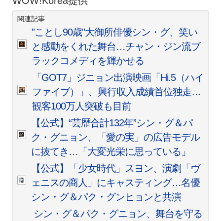
WOW!Korea提供
関連記事
”ことし90歳”大御所俳優シン・グ、笑い
と感動をくれた舞台…チャン・ジン流ブ
ラックコメディを輝かせる
「GOT7」ジニョン出演映画「Hi.5（ハイ
ファイブ）」、興行収入成績首位独走…
観客100万人突破も目前
【公式】“芸歴合計132年”シン・グ＆パ
ク・グニョン、「愛の実」の広告モデル
に抜てき…「大変光栄に思っている」
【公式】「少女時代」スヨン、演劇「ヴ
ェニスの商人」にキャスティング…名優
シン・グ＆パク・グンヒョンと共演
シン・グ＆パク・グニョン、舞台を守る