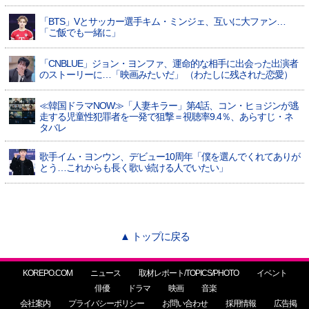
「BTS」Vとサッカー選手キム・ミンジェ、互いに大ファン…
「ご飯でも一緒に」
「CNBLUE」ジョン・ヨンファ、運命的な相手に出会った出演者
のストーリーに…「映画みたいだ」 （わたしに残された恋愛）
≪韓国ドラマNOW≫「人妻キラー」第4話、コン・ヒョジンが逃
走する児童性犯罪者を一発で狙撃＝視聴率9.4％、あらすじ・ネ
タバレ
歌手イム・ヨンウン、デビュー10周年「僕を選んでくれてありが
とう…これからも長く歌い続ける人でいたい」
▲ トップに戻る
KOREPO.COM
ニュース
取材レポート/TOPICS/PHOTO
イベント
俳優
ドラマ
映画
音楽
会社案内
プライバシーポリシー
お問い合わせ
採用情報
広告掲