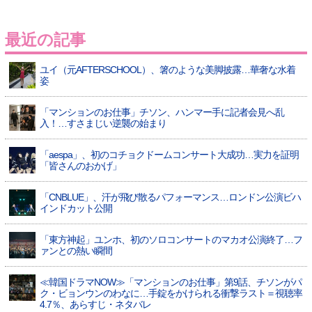
最近の記事
ユイ（元AFTERSCHOOL）、箸のような美脚披露…華奢な水着
姿
「マンションのお仕事」チソン、ハンマー手に記者会見へ乱
入！…すさまじい逆襲の始まり
「aespa」、初のコチョクドームコンサート大成功…実力を証明
「皆さんのおかげ」
「CNBLUE」、汗が飛び散るパフォーマンス…ロンドン公演ビハ
インドカット公開
「東方神起」ユンホ、初のソロコンサートのマカオ公演終了…フ
ァンとの熱い瞬間
≪韓国ドラマNOW≫「マンションのお仕事」第9話、チソンがパ
ク・ビョンウンのわなに…手錠をかけられる衝撃ラスト＝視聴率
4.7％、あらすじ・ネタバレ