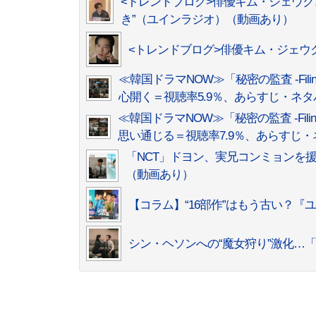
<トレンドブログ>俳優キム・ジェウク
き”（ユインラジオ）（動画あり）
<トレンドブログ>俳優キム・ジェウク、シン
≪韓国ドラマNOW≫「秘密の監査 -Fili
心開く＝視聴率5.9％、あらすじ・ネタ
≪韓国ドラマNOW≫「秘密の監査 -Fili
思い通じる＝視聴率7.9％、あらすじ・
「NCT」ドヨン、実兄コンミョンを援護射撃…
（動画あり）
【コラム】“16部作”はもう古い？
シン・ヘソンへの“魔女狩り”激化…