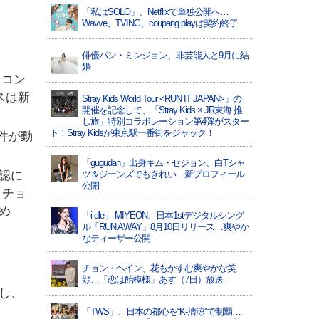
「私はSOLO」、Netflixで単独公開へ…
Wavve、TVING、coupang playは契約終了
俳優パン・ミンジョン、非芸能人と9月に結
婚
（コン
スは新
Stray Kids World Tour <RUN IT JAPAN>」の
開催を記念して、「Stray Kids × JR東海 推
し旅」特別コラボレーション第4弾がスター
ト！Stray Kidsが東京駅一番街をジャック！
件が動
「gugudan」出身キム・セジョン、白Tシャ
認に
ツ＆ジーンズでもきれい…新プロフィール
公開
、チョ
め
「i-dle」 MIYEON、日本1stデジタルシング
ル「RUN AWAY」8月10日リリース…爽やか
なティーザー公開
チョン・ヘイン、花もかすむ爽やかな笑
顔…「恋は飴模様」あす（7日）放送
し、
「TWS」、日本の都心を“K-清涼”で制覇…