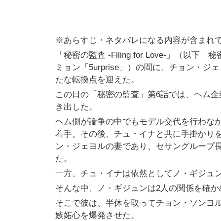
※あらすじ・ネタバレになる内容が含まれ
「秘密の監査 -Filing for Love-
ミョン「5urprise」）の間に、チョン
たな転換点を迎えた。
この日の「秘密の監査」第6話では、ヘム企
き出した。
ヘム側が論争の中でもモデル交代を行わな
着手。その後、チュ・イナと共に手掛かりを
ン・ジェヨルの妻であり、セサングループ
た。
一方、チュ・イナは依然としてノ・ギジュ
そんな中、ノ・ギジュンは2人の関係を確か
そこで彼は、半休を取ってチョン・ソンヨ
嫉妬心を爆発させた。