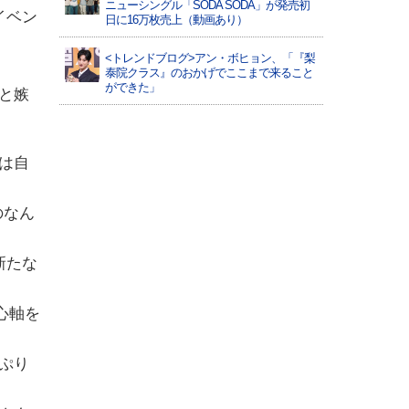
ニューシングル「SODA SODA」が発売初
イベン
日に16万枚売上（動画あり）
<トレンドブログ>アン・ボヒョン、「『梨
泰院クラス』のおかげでここまで来ること
ができた」
と嫉
は自
のなん
新たな
心軸を
ぷり