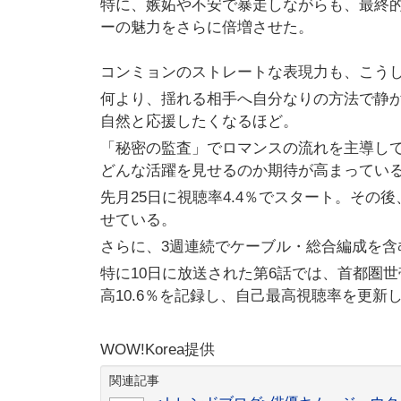
特に、嫉妬や不安で暴走しながらも、最終
ーの魅力をさらに倍増させた。
コンミョンのストレートな表現力も、こう
何より、揺れる相手へ自分なりの方法で静
自然と応援したくなるほど。
「秘密の監査」でロマンスの流れを主導し
どんな活躍を見せるのか期待が高まってい
先月25日に視聴率4.4％でスタート。その
せている。
さらに、3週連続でケーブル・総合編成を含
特に10日に放送された第6話では、首都圏世帯
高10.6％を記録し、自己最高視聴率を更新
WOW!Korea提供
関連記事