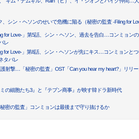
、“キム・ナムギル、Rain（ピ）、イ・シオンとバイク仲間…
・ヘソンのせいで危機に陥る（秘密の監査 -Filing for Lov
ng for Love-」第5話、シン・ヘソン、過去を告白…コンミョン
バレ
ng for Love-」第8話、シン・ヘソンが先にキス…コンミョンと
ネタバレ
「秘密の監査」OST「Can you hear my heart?」リリ
『ユミの細胞たち3』と『テプン商事』が映す韓ドラ新時代
「秘密の監査」コンミョンは最後まで守り抜けるか