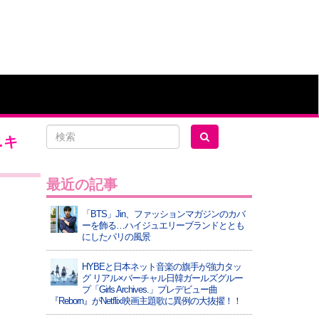
…キ
最近の記事
「BTS」Jin、ファッションマガジンのカバ
ーを飾る…ハイジュエリーブランドととも
にしたパリの風景
HYBEと日本ネット音楽の旗手が強力タッ
グ リアル×バーチャル日韓ガールズグルー
プ「Girls Archives.」プレデビュー曲
『Reborn』がNetflix映画主題歌に異例の大抜擢！！