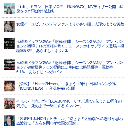
「i-dle」ミヨン、日本ソロ曲「RUNAWAY」MVティザー公開…猛
暑を吹き飛ばす清涼感
女優イ・ユビ、ハンディファンより小さい顔…人形のような美貌
≪韓国ドラマNOW≫「財閥x刑事」シーズン2 第2話、アン・ボヒ
ョンが爆弾テロの真相を暴く…ユ・スンホもサプライズ登場＝視
聴率5.8％、あらすじ・ネタバレ
≪韓国ドラマNOW≫「財閥x刑事」シーズン2 第1話、アン・ボヒ
ョンが連続爆弾テロの標的に…車内には時限爆弾＝視聴率
6.1％、あらすじ・ネタバレ
【公式】「Hearts2Hearts」、きょう（9日）日本1stシングル
「ICONIC HEART」音源を先行公開
<トレンドブログ>「BLACKPINK」リサ、遅れて伝えた10周年の
気持ち「死ぬまで一緒にするメンバー」
「SUPER JUNIOR」ヒチョル、“逆さまの太極旗”への怒りが思わ
ぬ波紋…「左右を問わず韓国の国旗」