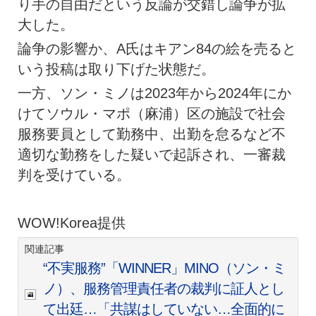
り手の自由だという反論が交錯し論争が拡
大した。
論争の影響か、A氏はキアン84の絵を売ると
いう投稿は取り下げた状態だ。
一方、ソン・ミノは2023年から2024年にか
けてソウル・マポ（麻浦）区の施設で社会
服務要員として勤務中、出勤を怠るなど不
適切な勤務をした疑いで起訴され、一審裁
判を受けている。
WOW!Korea提供
関連記事
“不実服務”「WINNER」MINO（ソン・ミ
ノ）、服務管理責任者の裁判に証人とし
て出廷…「共謀はしていない…全面的に