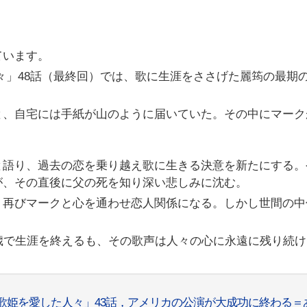
ています。
々」48話（最終回）では、歌に生涯をささげた麗筠の最期
と、自宅には手紙が山のように届いていた。その中にマーク
。
と語り、過去の恋を乗り越え歌に生きる決意を新たにする。
が、その直後に父の死を知り深い悲しみに沈む。
、再びマークと心を通わせ恋人関係になる。しかし世間の中
。
歳で生涯を終えるも、その歌声は人々の心に永遠に残り続け
 歌姫を愛した人々」43話，アメリカの公演が大成功に終わる＝