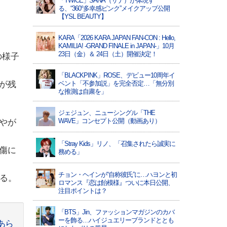
「TWICE」SANA（サナ）が体現す
る、“360°多幸感ピンク”メイクアップ公開
【YSL BEAUTY】
KARA「2026 KARA JAPAN FAN-CON : Hello,
KAMILIA! -GRAND FINALE in JAPAN-」10月
23日（金）＆ 24日（土）開催決定！
の様子
「BLACKPINK」ROSE、デビュー10周年イ
が残
ベント「不参加説」を完全否定…「無分別
な推測は自粛を」
ジェジュン、ニューシングル「THE
WAVE」コンセプト公開（動画あり）
やが
「Stray Kids」リノ、「召集されたら誠実に
傷に
務める」
チョン・ヘインが“自称彼氏”に…ハヨンと初
る。
ロマンス『恋は飴模様』ついに本日公開、
注目ポイントは？
「BTS」Jin、ファッションマガジンのカバ
ーを飾る…ハイジュエリーブランドととも
あら