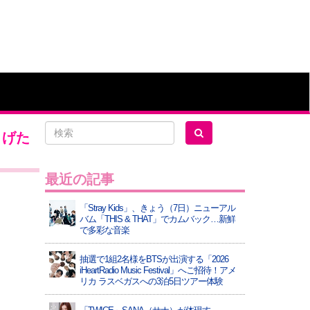
さげた
最近の記事
「Stray Kids」、きょう（7日）ニューアル
バム「THIS & THAT」でカムバック…新鮮
で多彩な音楽
抽選で1組2名様をBTSが出演する「2026
iHeartRadio Music Festival」へご招待！アメ
リカ ラスベガスへの3泊5日ツアー体験