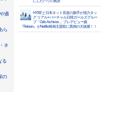
にしたパリの風景
HYBEと日本ネット音楽の旗手が強力タッ
止や過
グ リアル×バーチャル日韓ガールズグルー
プ「Girls Archives.」プレデビュー曲
『Reborn』がNetflix映画主題歌に異例の大抜擢！！
あら
・ネ
なる
家の