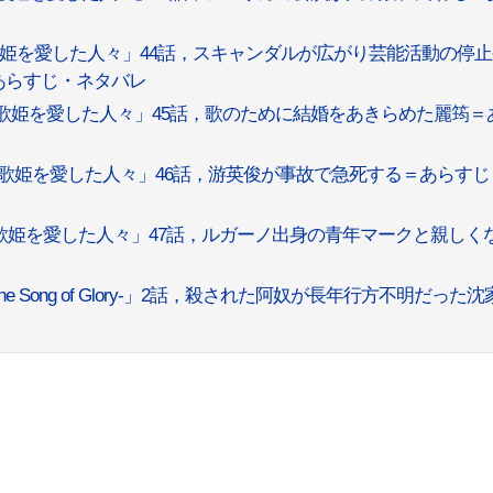
歌姫を愛した人々」44話，スキャンダルが広がり芸能活動の停
あらすじ・ネタバレ
 歌姫を愛した人々」45話，歌のために結婚をあきらめた麗筠＝
 歌姫を愛した人々」46話，游英俊が事故で急死する＝あらすじ
歌姫を愛した人々」47話，ルガーノ出身の青年マークと親しく
 Song of Glory-」2話，殺された阿奴が長年行方不明だった沈