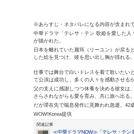
※あらすじ・ネタバレになる内容が含まれ
中華ドラマ「テレサ・テン 歌姫を愛した人
が描かれた。
日本を離れていた麗筠（リーユン）が戻る
した絵を見つけ、彼を思い出し胸が揺れる
仕事では舞台で白いドレスを着て歌いたい
て公演は成功し、多くの人々を感動させる
父の支えに感謝しつつ休養を決める彼女は
さらされながらも愛を育み、共に旅へ出る
だが滞在先で喘息発作に見舞われ急逝。42
WOW!Korea提供
関連記事
≪中華ドラマNOW≫「テレサ・テン