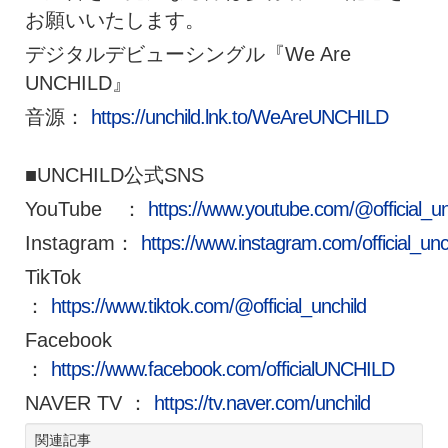
お願いいたします。
デジタルデビューシングル『We Are
UNCHILD』
音源：
https://unchild.lnk.to/WeAreUNCHILD
■UNCHILD公式SNS
YouTube ：
https://www.youtube.com/@official_un
Instagram：
https://www.instagram.com/official_unc
TikTok
：
https://www.tiktok.com/@official_unchild
Facebook
：
https://www.facebook.com/officialUNCHILD
NAVER TV ：
https://tv.naver.com/unchild
関連記事