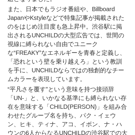
また、日本でもラジオ番組や、Billboard
JapanやKstyleなどで特集記事が掲載された
のをはじめ注目度も急上昇中。渋谷駅に掲
出されるUNCHILDの大型広告では、世間の
視線に縛られない自由でユニーク
な“FREAKY”なエネルギーを青春と定義し、
「恐れという壁を乗り越えろ」という教訓
を手に、UNCHILDならではの独創的なチー
ムカラーを表現しています。
“平凡さを覆す”という意味を持つ接頭辞
「UN-」と、いかなる基準にも縛られない存
在を意味する「CHILD(PERSON)」を組み合
わせたグループ名を持ち、パク・イェウ
ン、ヒキ、ティナ、アコ、イボン、ナ・ハ
ウンの6人からなるUNCHILDの渋谷駅での大