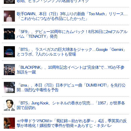
歌唱、ピョン・ジンソプの名曲をリメイク
歌手DAWN、本日（7日）3年ぶりの新曲「Too Much」リリース…
「これからにつながる作品にしたかった」
「SF9」、デビュー10周年にカムバック！8月26日に2ndフルアル
バム「TENACITY」発売
「BTS」、ラスベガスの巨大球体をジャック…Google「Gemini」
とコラボ、7人のシルエットも登場
「BLACKPINK」、10周年記念イベントは“完全体”で…YGが不参
加説を一蹴
「izna」、本日（7日）日本デビュー曲「DUMB HOT!」を先行公
開…強烈な中毒性を予告
「BTS」Jung Kook、シャネルの香水が完売…「1957」が世界各
国で品切れ
≪中華ドラマNOW≫「蜀紅錦～紡がれる夢～」4話，季英英の反
撃が本格化！嫘祖祭で事件が勃発＝あらすじ・ネタバレ