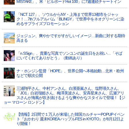
MISTAKE」、米「ビルボードHot 100」に7週連続チャートイン
「NCT 127」、ソウルからNY・上海まで世界13都市をジャッ
ク！…7thフルアルバム「BLINGY」で世界中をネオグリーンに染
めるサプライズプロモーション
ジェジュン、爽やかですがすがしいイメージ…新曲に対する期待
高まる
「n.SSign」、貴重な写真でソンユンの誕生日をお祝い…「そば
にいてくれてありがとう」（動画あり）
ナ・ホンジン監督「HOPE」、世界公開へ本格始動…北米・欧州
などで順次公開
三浦翔平さん、中村アンさん、白濱亜嵐さん、塩野瑛久さん、
「JO1」白岩瑠姫さん、梅澤美波さん、安斉星来さん、広瀬アリ
スさんが海風が吹き抜けるような爽やかなスタイルで登場！【ジ
ョー マローン ロンドン】
【情報】2日間で１万人が来場した韓国カルチャーPOPUPイベン
ト『おかわり 週末KOREA ハップルFES in KYOTO』が8月12日よ
り開催！