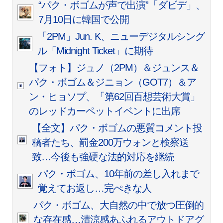
“パク・ボゴムが声で出演”「ダビデ」、
7月10日に韓国で公開
「2PM」Jun. K、ニューデジタルシング
ル「Midnight Ticket」に期待
【フォト】ジュノ（2PM）＆ジュンス＆
パク・ボゴム＆ジニョン（GOT7）＆ア
ン・ヒョソプ、「第62回百想芸術大賞」
のレッドカーペットイベントに出席
【全文】パク・ボゴムの悪質コメント投
稿者たち、罰金200万ウォンと検察送
致…今後も強硬な法的対応を継続
パク・ボゴム、10年前の差し入れまで
覚えてお返し…完ぺきな人
パク・ボゴム、大自然の中で放つ圧倒的
な存在感…清涼感あふれるアウトドアグ