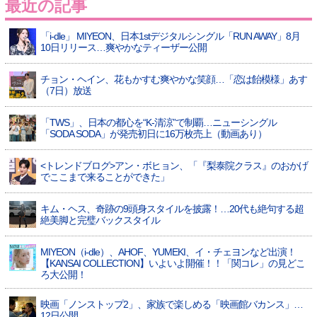
最近の記事
「i-dle」 MIYEON、日本1stデジタルシングル「RUN AWAY」8月
10日リリース…爽やかなティーザー公開
チョン・ヘイン、花もかすむ爽やかな笑顔…「恋は飴模様」あす
（7日）放送
「TWS」、日本の都心を“K-清涼”で制覇…ニューシングル
「SODA SODA」が発売初日に16万枚売上（動画あり）
<トレンドブログ>アン・ボヒョン、「『梨泰院クラス』のおかげ
でここまで来ることができた」
キム・ヘス、奇跡の9頭身スタイルを披露！…20代も絶句する超
絶美脚と完璧バックスタイル
MIYEON（i-dle）、​AHOF​、YUMEKI、イ・チェヨンなど出演！
【KANSAI COLLECTION】いよいよ開催！！「関コレ」の見どこ
ろ大公開！
映画「ノンストップ2」、家族で楽しめる「映画館バカンス」…
12日公開