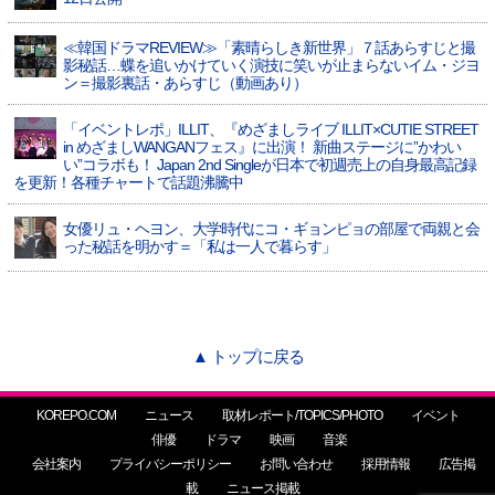
≪韓国ドラマREVIEW≫「素晴らしき新世界」７話あらすじと撮
影秘話…蝶を追いかけていく演技に笑いが止まらないイム・ジヨ
ン＝撮影裏話・あらすじ（動画あり）
「イベントレポ」ILLIT、『めざましライブ ILLIT×CUTIE STREET
in めざましWANGANフェス』に出演！ 新曲ステージに”かわい
い”コラボも！ Japan 2nd Singleが日本で初週売上の自身最高記録
を更新！各種チャートで話題沸騰中
女優リュ・ヘヨン、大学時代にコ・ギョンピョの部屋で両親と会
った秘話を明かす＝「私は一人で暮らす」
▲ トップに戻る
KOREPO.COM
ニュース
取材レポート/TOPICS/PHOTO
イベント
俳優
ドラマ
映画
音楽
会社案内
プライバシーポリシー
お問い合わせ
採用情報
広告掲
載
ニュース掲載