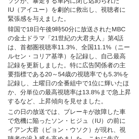
ソクが、暴走する車内に閉じ込められた
IU（アイユー）を劇的に救出し、視聴者に
緊張感を与えました。
韓国で18日午後9時50分に放送されたMBC
の金土ドラマ「21世紀の大君夫人」第4話
は、首都圏視聴率11.3%、全国11.1%（ニー
ルセン・コリア基準）を記録し、自己最高
記録を更新しました。特に広告関係者の主
要指標である20～54歳の視聴率でも5.3%を
記録し、土曜日の全番組中で1位に輝いたほ
か、分単位の最高視聴率は13.8%まで急上昇
するなど、上昇傾向を見せました。
この日の放送では、ブレーキが故障した車
で危機に陥ったソン・ヒジュ（IU）の前に
イアン大君（ビョン・ウソク）が現れ、視
聴者の没入感を高めました。これに先立