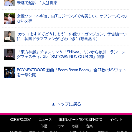
未遂で起訴…1人は拘束
女優ソン・ヘギョ、白Tにジーンズでも美しい…オフシーズンの
ない女神
“カッコよすぎてどうしよう”…俳優ソ・ガンジュン、予告編一つ
に…韓国ドラマファンが“ざわつき”（動画あり）
「東方神起」チャンミン＆「SHINee」ミンホら参加…ランニン
グフェスティバル「SMTOWN RUN CLUB 26」開催
BOYNEXTDOOR 新曲「Boom Boom Boom」 全27枚のMVフォト
を一挙公開！
▲ トップに戻る
KOREPO.COM
ニュース
取材レポート/TOPICS/PHOTO
イベント
俳優
ドラマ
映画
音楽