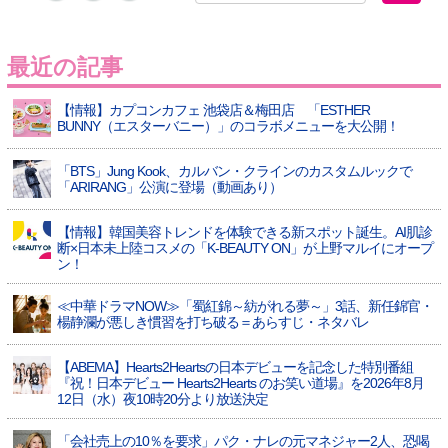
最近の記事
【情報】カプコンカフェ 池袋店＆梅田店 「ESTHER
BUNNY（エスターバニー）」のコラボメニューを大公開！
「BTS」Jung Kook、カルバン・クラインのカスタムルックで
「ARIRANG」公演に登場（動画あり）
【情報】韓国美容トレンドを体験できる新スポット誕生。AI肌診
断×日本未上陸コスメの「K-BEAUTY ON」が上野マルイにオープ
ン！
≪中華ドラマNOW≫「蜀紅錦～紡がれる夢～」3話、新任錦官・
楊静瀾が悪しき慣習を打ち破る＝あらすじ・ネタバレ
【ABEMA】Hearts2Heartsの日本デビューを記念した特別番組
『祝！日本デビュー Hearts2Hearts のお笑い道場』を2026年8月
12日（水）夜10時20分より放送決定
「会社売上の10％を要求」パク・ナレの元マネジャー2人、恐喝