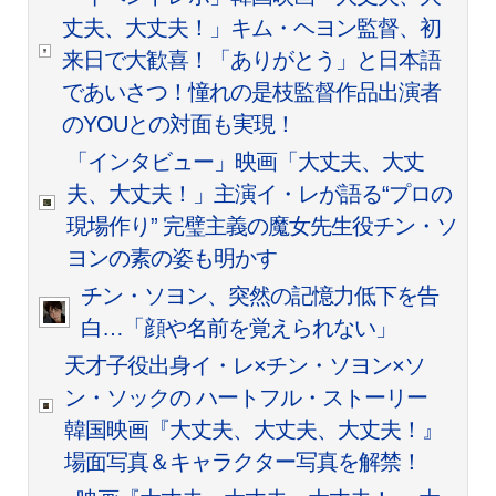
丈夫、大丈夫！」キム・ヘヨン監督、初
来日で大歓喜！「ありがとう」と日本語
であいさつ！憧れの是枝監督作品出演者
のYOUとの対面も実現！
「インタビュー」映画「大丈夫、大丈
夫、大丈夫！」主演イ・レが語る“プロの
現場作り” 完璧主義の魔女先生役チン・ソ
ヨンの素の姿も明かす
チン・ソヨン、突然の記憶力低下を告
白…「顔や名前を覚えられない」
天才子役出身イ・レ×チン・ソヨン×ソ
ン・ソックの ハートフル・ストーリー
韓国映画『大丈夫、大丈夫、大丈夫！』
場面写真＆キャラクター写真を解禁！