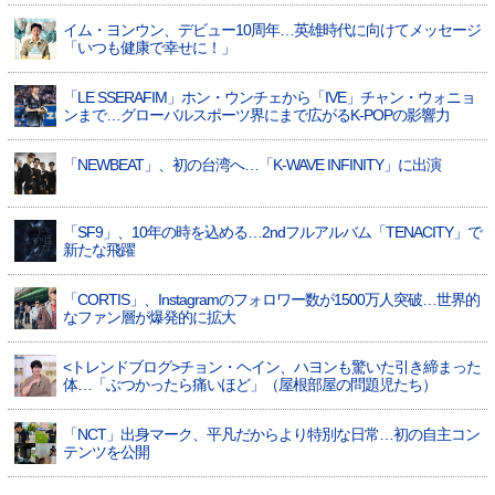
イム・ヨンウン、デビュー10周年…英雄時代に向けてメッセージ
「いつも健康で幸せに！」
「LE SSERAFIM」ホン・ウンチェから「IVE」チャン・ウォニョ
ンまで…グローバルスポーツ界にまで広がるK-POPの影響力
「NEWBEAT」、初の台湾へ…「K-WAVE INFINITY」に出演
「SF9」、10年の時を込める…2ndフルアルバム「TENACITY」で
新たな飛躍
「CORTIS」、Instagramのフォロワー数が1500万人突破…世界的
なファン層が爆発的に拡大
<トレンドブログ>チョン・ヘイン、ハヨンも驚いた引き締まった
体…「ぶつかったら痛いほど」（屋根部屋の問題児たち）
「NCT」出身マーク、平凡だからより特別な日常…初の自主コン
テンツを公開