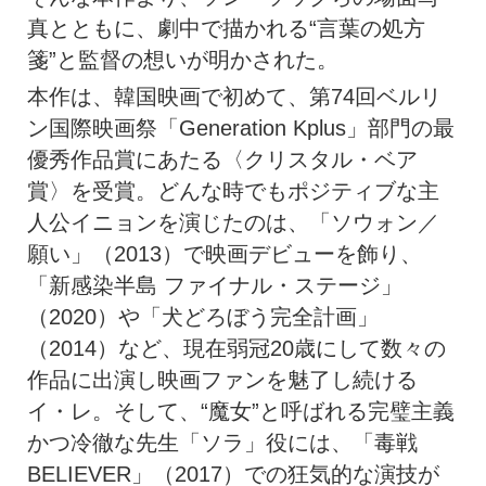
真とともに、劇中で描かれる“言葉の処方
箋”と監督の想いが明かされた。
本作は、韓国映画で初めて、第74回ベルリ
ン国際映画祭「Generation Kplus」部門の最
優秀作品賞にあたる〈クリスタル・ベア
賞〉を受賞。どんな時でもポジティブな主
人公イニョンを演じたのは、「ソウォン／
願い」（2013）で映画デビューを飾り、
「新感染半島 ファイナル・ステージ」
（2020）や「犬どろぼう完全計画」
（2014）など、現在弱冠20歳にして数々の
作品に出演し映画ファンを魅了し続ける
イ・レ。そして、“魔女”と呼ばれる完璧主義
かつ冷徹な先生「ソラ」役には、「毒戦
BELIEVER」（2017）での狂気的な演技が