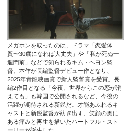
メガホンを取ったのは、ドラマ「恋愛体
質〜30歳になれば大丈夫」や「私が死ぬ一
週間前」などで知られるキム・ヘヨン監
督。本作が長編監督デビュー作となり、
2025年青龍映画賞で新人監督賞を受賞。長
編2作目となる「今夜、世界からこの恋が消
えても」も韓国で公開されるなど、今後の
活躍が期待される新鋭だ。才能あふれるキ
ャストと新鋭監督が紡ぎ出す、笑顔の奥に
ある痛みと再生を描いたハートフル・スト
ーリーが誕生した。