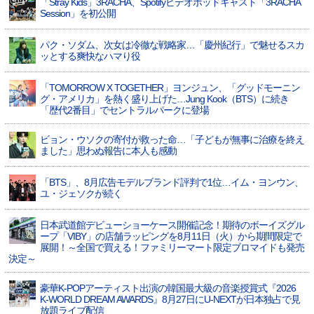
「Stray Kids」3RACHA、Spotifyビデオポッドキャスト「3RACHA
Session」を初公開
パク・ソダム、次女は冷徹な戦略家…「慶州紀行」で魅せるスカ
ッとする爽快なハマり役
「TOMORROW X TOGETHER」ヨンジュン、「グッドモーニン
グ・アメリカ」を熱く盛り上げた…Jung Kook（BTS）に続き
「歴代2番目」でセントラルパークに登場
ビョン・ウソクの寄付が救った命…「子どもが無事に治療を終え
ました」思わぬ報告に本人も感動
「BTS」、8月広告モデルブランド評判で1位…イム・ヨンウン、
ユ・ジェソクが続く
日本武道館デビューショーケース開催記念！期待のボーイズグル
ープ「VIBY」の店舗ラッピングを8月11日（火）から期間限定で
展開！～全国で買える！ファミリーマート限定ブロマイドも発売
決定～
豪華K-POPアーティスト出演の韓国最大級の音楽授賞式『2026
K-WORLD DREAM AWARDS』8月27日にU-NEXTが日本独占で見
放題ライブ配信