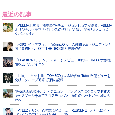
最近の記事
【ABEMA】主演・橋本環奈×チェ・ジョンヒョプが贈る、ABEMA
オリジナルドラマ『バカンスの法則』 第4話～第6話まとめ＜ネ
タバレあり＞
【公式】イ・デフィ、「Wanna One」の仲間キム・ジェファンと
同じ事務所へ…OFF THE RECORと専属契約
「BLACKPINK」、きょう（8日）デビュー10周年…K-POPの多様
性を広げたアイコン
「i-dle」、ヒット曲「TOMBOY」のMVがYouTubeで4億ビューを
突破…グループ通算3度目の記録
“妊娠説否認”歌手ホン・ジニョン、サングラスにクロップド丈の
キャミソールを着てテラスモッパン…海外のホットガールみたい
だね
「ATEEZ」サン、始球式に登場！…「RESCENE」とともにイ・
ガンインのデビュー戦を盛り上げる