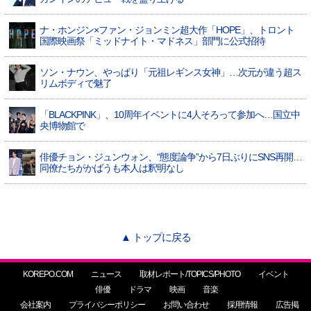
ナ・ホンジン×ファン・ジョンミン超大作「HOPE」、トロント
国際映画祭「ミッドナイト・マドネス」部門に公式招待
ソン・ナウン、やっぱり「元祖レギンス女神」…次元が違う超ス
リムボディで魅了
「BLACKPINK」、10周年イベントに4人そろって参加へ…国立中
央博物館で
俳優チョン・ジュンウォン、“態度論争”から7日ぶりにSNS再開…
同僚たちがかばうも本人は釈明なし
▲ トップに戻る
KOREPO.COM
ニュース
取材レポート/TOPICS/PHOTO
イベント
俳優
ドラマ
映画
音楽
会社案内
プライバシーポリシー
お問い合わせ
採用情報
広告掲