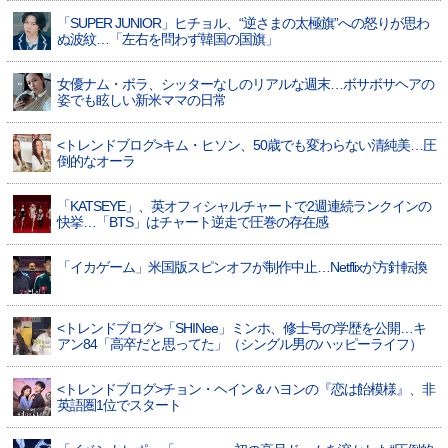
「SUPER JUNIOR」ヒチョル、“逆さまの太極旗”への怒りが思わ
ぬ波紋…「左右を問わず韓国の国旗」
女優ナム・ボラ、シッターなしのリアルな週末…ボサボサヘアの
姿でも眩しい新米ママの日常
<トレンドブログ>キム・ヒソン、50歳でも変わらない清純美…圧
倒的なオーラ
「KATSEYE」、英オフィシャルチャートで2週連続ランクインの
快挙…「BTS」はチャート逆走で圧巻の存在感
「イカゲーム」米国版スピンオフが制作中止…Netflixが方針転換
<トレンドブログ>「SHINee」ミンホ、修士号の学歴を公開…キ
アン84「高卒だと思ってた」（シングル男のハッピーライフ）
<トレンドブログ>チョン・ヘイン＆ハヨンの『恋は飴模様』、非
英語圏1位でスタート