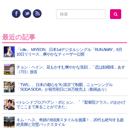
最近の記事
「i-dle」 MIYEON、日本1stデジタルシングル「RUN AWAY」8月
10日リリース…爽やかなティーザー公開
チョン・ヘイン、花もかすむ爽やかな笑顔…「恋は飴模様」あす
（7日）放送
「TWS」、日本の都心を“K-清涼”で制覇…ニューシングル
「SODA SODA」が発売初日に16万枚売上（動画あり）
<トレンドブログ>アン・ボヒョン、「『梨泰院クラス』のおかげ
でここまで来ることができた」
キム・ヘス、奇跡の9頭身スタイルを披露！…20代も絶句する超
絶美脚と完璧バックスタイル