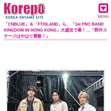
MENU
「CNBLUE」＆「FTISLAND」ら、「1st FNC BAND
KINGDOM IN HONG KONG」大盛況で幕！…「野外ス
テージはやはり素敵！」