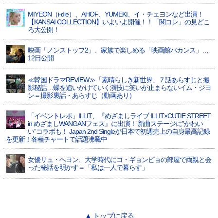
MIYEON（i-dle）、​AHOF​、YUMEKI、イ・チェヨンなど出演！
【KANSAI COLLECTION】いよいよ開催！！「関コレ」の見どこ
ろ大公開！
映画「ノンストップ2」、家族で楽しめる「映画館バカンス」…
12日公開
≪韓国ドラマREVIEW≫「素晴らしき新世界」７話あらすじと撮
影秘話…蝶を追いかけていく演技に笑いが止まらないイム・ジヨ
ン＝撮影裏話・あらすじ（動画あり）
「イベントレポ」ILLIT、『めざましライブ ILLIT×CUTIE STREET
in めざましWANGANフェス』に出演！ 新曲ステージに”かわい
い”コラボも！ Japan 2nd Singleが日本で初週売上の自身最高記録
を更新！各種チャートで話題沸騰中
女優リュ・ヘヨン、大学時代にコ・ギョンピョの部屋で両親と会
った秘話を明かす＝「私は一人で暮らす」
▲ トップに戻る