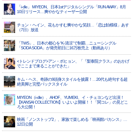
「i-dle」 MIYEON、日本1stデジタルシングル「RUN AWAY」8月
10日リリース…爽やかなティーザー公開
チョン・ヘイン、花もかすむ爽やかな笑顔…「恋は飴模様」あす
（7日）放送
「TWS」、日本の都心を“K-清涼”で制覇…ニューシングル
「SODA SODA」が発売初日に16万枚売上（動画あり）
<トレンドブログ>アン・ボヒョン、「『梨泰院クラス』のおかげ
でここまで来ることができた」
キム・ヘス、奇跡の9頭身スタイルを披露！…20代も絶句する超
絶美脚と完璧バックスタイル
MIYEON（i-dle）、​AHOF​、YUMEKI、イ・チェヨンなど出演！
【KANSAI COLLECTION】いよいよ開催！！「関コレ」の見どこ
ろ大公開！
映画「ノンストップ2」、家族で楽しめる「映画館バカンス」…
12日公開