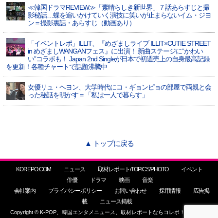
≪韓国ドラマREVIEW≫「素晴らしき新世界」７話あらすじと撮
影秘話…蝶を追いかけていく演技に笑いが止まらないイム・ジヨ
ン＝撮影裏話・あらすじ（動画あり）
「イベントレポ」ILLIT、『めざましライブ ILLIT×CUTIE STREET
in めざましWANGANフェス』に出演！ 新曲ステージに”かわい
い”コラボも！ Japan 2nd Singleが日本で初週売上の自身最高記録
を更新！各種チャートで話題沸騰中
女優リュ・ヘヨン、大学時代にコ・ギョンピョの部屋で両親と会
った秘話を明かす＝「私は一人で暮らす」
▲ トップに戻る
KOREPO.COM
ニュース
取材レポート/TOPICS/PHOTO
イベント
俳優
ドラマ
映画
音楽
会社案内
プライバシーポリシー
お問い合わせ
採用情報
広告掲
載
ニュース掲載
Copyright © K-POP、韓国エンタメニュース、取材レポートならコレポ！ All Rights