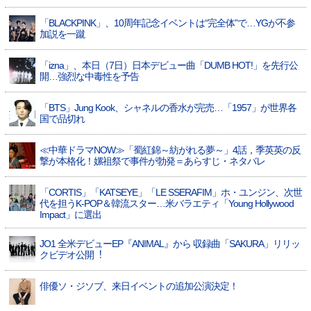
「BLACKPINK」、10周年記念イベントは“完全体”で…YGが不参
加説を一蹴
「izna」、本日（7日）日本デビュー曲「DUMB HOT!」を先行公
開…強烈な中毒性を予告
「BTS」Jung Kook、シャネルの香水が完売…「1957」が世界各
国で品切れ
≪中華ドラマNOW≫「蜀紅錦～紡がれる夢～」4話，季英英の反
撃が本格化！嫘祖祭で事件が勃発＝あらすじ・ネタバレ
「CORTIS」「KATSEYE」「LE SSERAFIM」ホ・ユンジン、次世
代を担うK-POP＆韓流スター…米バラエティ「Young Hollywood
Impact」に選出
JO1 全⽶デビューEP『ANIMAL』から 収録曲「SAKURA」リリッ
クビデオ公開︕
俳優ソ・ジソブ、来日イベントの追加公演決定！