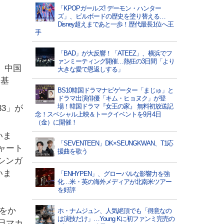
「KPOPガールズ! デーモン・ハンター
ズ」、ビルボードの歴史を塗り替える…
Disney超えまであと一歩！歴代最長1位へ王
手
「BAD」が大反響！「ATEEZ」、横浜でフ
ァンミーティング開催…熱狂の3日間「より
は、中国
大きな愛で恩返しする」
日基
BS10韓国ドラマナビゲーター「まじゅ」と
ドラマ出演俳優「キム・ヒョヌク」が登
場！韓国ドラマ『女王の家』 無料初放送記
3」が
念！スペシャル上映＆トークイベントを9月4日
。
（金）に開催！
いま
「SEVENTEEN」DK×SEUNGKWAN、T1応
チャート
援曲を歌う
、シンガ
いま
「ENHYPEN」、グローバルな影響力を強
化…米・英の海外メディアが北南米ツアー
を好評
車をか
ホ・ナムジュン、人気絶頂でも「得意なの
は演技だけ」…Young Kに初ファンミ完売の
1日マカ