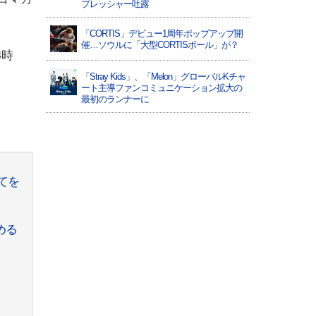
プレッシャー吐露
「CORTIS」デビュー1周年ポップアップ開
催…ソウルに「大型CORTISボール」が？
4時
「Stray Kids」、「Melon」グローバルKチャ
ート主導ファンコミュニケーション拡大の
最初のランナーに
てを
める