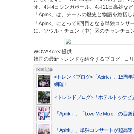
オ、4月4日シンガポール、4月11日高雄な
「Apink」は、チームの歴史と物語を総
「Apink」にとって8回目となる単独コンサート「
に、ソウル・チュン（中）区のチャンチュ
WOW!Korea提供
韓国の最新トレンドを紹介するブログ | コ
関連記事
<トレンドブログ>「Apink」、1
網羅！
<トレンドブログ>「ホテルトッケ
「Apink」、「Love Me More
「Apink」、単独コンサートが超