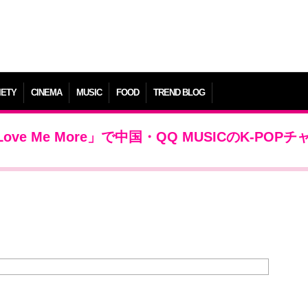
IETY
CINEMA
MUSIC
FOOD
TREND BLOG
ve Me More」で中国・QQ MUSICのK-POPチ