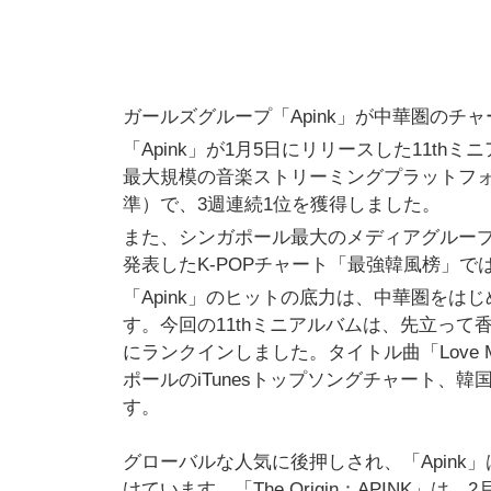
ガールズグループ「Apink」が中華圏の
「Apink」が1月5日にリリースした11thミニ
最大規模の音楽ストリーミングプラットフォーム
準）で、3週連続1位を獲得しました。
また、シンガポール最大のメディアグループ「
発表したK-POPチャート「最強韓風榜」で
「Apink」のヒットの底力は、中華圏を
す。今回の11thミニアルバムは、先立って香
にランクインしました。タイトル曲「Love Me
ポールのiTunesトップソングチャート、韓
す。
グローバルな人気に後押しされ、「Apink」は
けています。「The Origin：APINK」