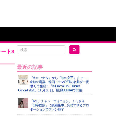
ャート3
最近の記事
『冬のソナタ』から『涙の女王』まで――
奇跡の饗宴、韓国ドラマOSTの名曲が一夜
限 りで集結！『K-Drama OST Tribute
Concert 2026』11 月 10 日、横浜BUNTAIで開催
「IVE」チャン・ウォニョン、くっきり
「11字腹筋」に視線集中…完璧すぎるプロ
ポーションでファン魅了