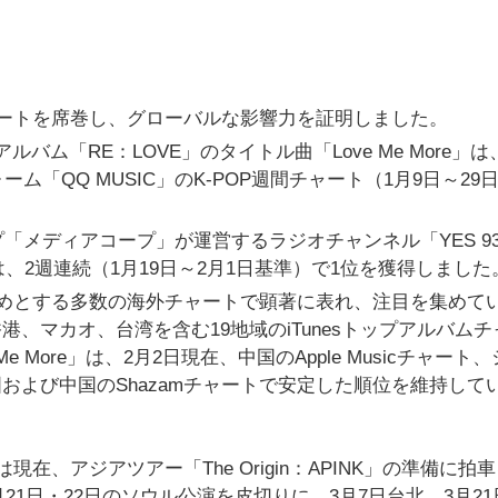
チャートを席巻し、グローバルな影響力を証明しました。
アルバム「RE：LOVE」のタイトル曲「Love Me More」
「QQ MUSIC」のK-POP週間チャート（1月9日～29
メディアコープ」が運営するラジオチャンネル「YES 93
は、2週連続（1月19日～2月1日基準）で1位を獲得しました
はじめとする多数の海外チャートで顕著に表れ、注目を集めて
港、マカオ、台湾を含む19地域のiTunesトップアルバム
 More」は、2月2日現在、中国のApple Musicチャート
国および中国のShazamチャートで安定した順位を維持して
現在、アジアツアー「The Origin：APINK」の準備に拍
は、2月21日・22日のソウル公演を皮切りに、3月7日台北、3月2