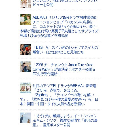
ジェジュン、花と共にしたコンテンツプレ
ビューを公開
ABEMAオリジナル“15分ドラマ”橋本環奈&
チェ・ジョンヒョプ『バカンスの法則』
に、コムドットのひゅうが&ゆうた、鈴々
木響が“意識だけ高い系男子”3人組としてサプライズ
登場！ひゅうがは連ドラ初出演
「BTS」V、スイカ色のTシャツでスイカの
爆食い…ほのぼのとした兄弟たち
「2026 チ・チャンウク Japan Tour ~Just
Come With~ 」詳細決定！ポスター公開＆
FC先行受付開始！
注目のアジアBLドラマがABEMAに新登場
『２５時、赤坂で』をはじめ、
『2gether』、『テコンドーの呪いを解い
て』、『君を見つけた〜僕の最愛の友達〜』ら、日
本・韓国・中国・タイの人気作品が勢揃い
「そうだね、離婚しよう」イ・ミンジョン
＆キム・ジソク、複雑な表情で「別れの決
意」…雪原ポスター公開