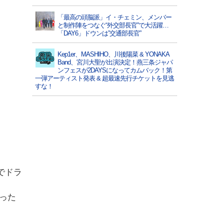
「最高の頭脳派」イ・チェミン、メンバー
と制作陣をつなぐ“外交部長官”で大活躍…
「DAY6」ドウンは”交通部長官”
Kep1er、MASHIHO、川後陽菜 & YONAKA
Band、宮川大聖が出演決定！燕三条ジャパ
ンフェスが2DAYSになってカムバック！第
一弾アーティスト発表 & 超最速先行チケットを見逃
すな！
でドラ
った