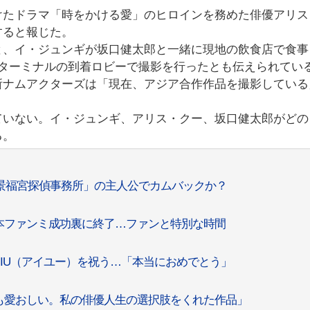
けたドラマ「時をかける愛」のヒロインを務めた俳優アリス
すると報じた。
と、イ・ジュンギが坂口健太郎と一緒に現地の飲食店で食事
2ターミナルの到着ロビーで撮影を行ったとも伝えられてい
所ナムアクターズは「現在、アジア合作作品を撮影している
ていない。イ・ジュンギ、アリス・クー、坂口健太郎がどの
る。
景福宮探偵事務所」の主人公でカムバックか？
本ファンミ成功裏に終了…ファンと特別な時間
たIU（アイユー）を祝う…「本当におめでとう」
も愛おしい。私の俳優人生の選択肢をくれた作品」