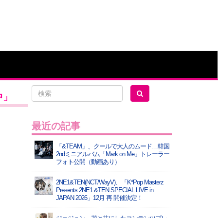
中」
最近の記事
「&TEAM」、クールで大人のムード…韓国
2ndミニアルバム「Mark on Me」トレーラー
フォト公開（動画あり）
2NE1&TEN(NCT/WayV)、「K*Pop Masterz
Presents 2NE1 &TEN SPECIAL LIVE in
JAPAN 2026」12月 再 開催決定！