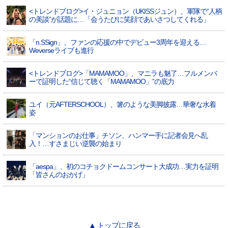
<トレンドブログ>イ・ジュニョン（UKISSジュン）、軍隊で“人柄
の美談”が話題に…「会うたびに笑顔であいさつしてくれる」
「n.SSign」、ファンの応援の中でデビュー3周年を迎える…
Weverseライブも進行
<トレンドブログ>「MAMAMOO」、マニラも魅了…フルメンバ
ーで証明した“信じて聴く「MAMAMOO」”の底力
ユイ（元AFTERSCHOOL）、箸のような美脚披露…華奢な水着
姿
「マンションのお仕事」チソン、ハンマー手に記者会見へ乱
入！…すさまじい逆襲の始まり
「aespa」、初のコチョクドームコンサート大成功…実力を証明
「皆さんのおかげ」
▲ トップに戻る