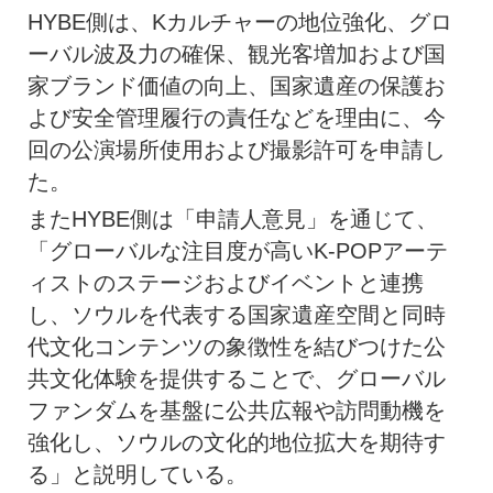
HYBE側は、Kカルチャーの地位強化、グロ
ーバル波及力の確保、観光客増加および国
家ブランド価値の向上、国家遺産の保護お
よび安全管理履行の責任などを理由に、今
回の公演場所使用および撮影許可を申請し
た。
またHYBE側は「申請人意見」を通じて、
「グローバルな注目度が高いK-POPアーテ
ィストのステージおよびイベントと連携
し、ソウルを代表する国家遺産空間と同時
代文化コンテンツの象徴性を結びつけた公
共文化体験を提供することで、グローバル
ファンダムを基盤に公共広報や訪問動機を
強化し、ソウルの文化的地位拡大を期待す
る」と説明している。