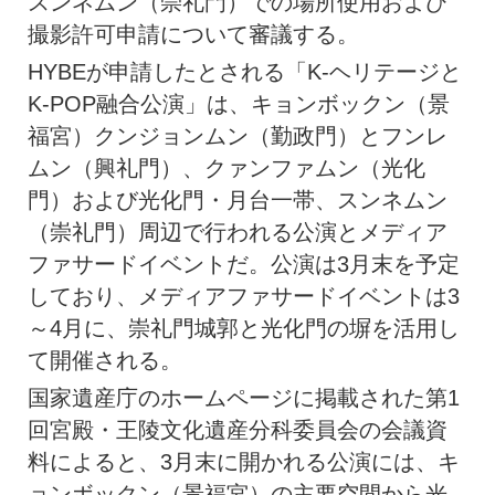
スンネムン（崇礼門）での場所使用および
撮影許可申請について審議する。
HYBEが申請したとされる「K-ヘリテージと
K-POP融合公演」は、キョンボックン（景
福宮）クンジョンムン（勤政門）とフンレ
ムン（興礼門）、クァンファムン（光化
門）および光化門・月台一帯、スンネムン
（崇礼門）周辺で行われる公演とメディア
ファサードイベントだ。公演は3月末を予定
しており、メディアファサードイベントは3
～4月に、崇礼門城郭と光化門の塀を活用し
て開催される。
国家遺産庁のホームページに掲載された第1
回宮殿・王陵文化遺産分科委員会の会議資
料によると、3月末に開かれる公演には、キ
ョンボックン（景福宮）の主要空間から光