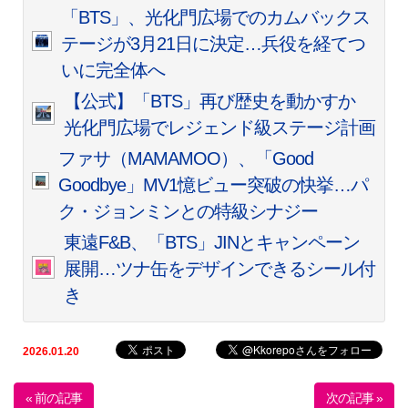
「BTS」、光化門広場でのカムバックス
テージが3月21日に決定…兵役を経てつ
いに完全体へ
【公式】「BTS」再び歴史を動かすか
光化門広場でレジェンド級ステージ計画
ファサ（MAMAMOO）、「Good
Goodbye」MV1憶ビュー突破の快挙…パ
ク・ジョンミンとの特級シナジー
東遠F&B、「BTS」JINとキャンペーン
展開…ツナ缶をデザインできるシール付
き
2026.01.20
« 前の記事
次の記事 »