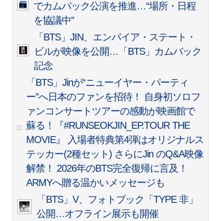
でカムバック公演を推進…“場所・日程
を協議中”
「BTS」JIN、エンパイア・ステート・
ビルが映像を公開…「BTS」カムバック
記念
「BTS」Jinが“ニューイヤー・パーティ
ー”へ日本のファンを招待！ 自身初ソロフ
ァンコンサートツアーの感動が映画館で
蘇る！『#RUNSEOKJIN_EP.TOUR THE
MOVIE』 入場者特典第4弾はオリジナルス
テッカー(2種セット) さらにJin のQ&A映像
解禁！ 2026年のBTS完全復帰に言及！
ARMYへ贈る温かいメッセージも
「BTS」V、フォトブック「TYPE 非」
公開…オフライン展示も開催