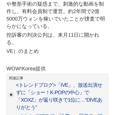
や整形手術の疑惑まで、刺激的な動画を制
作し、有料会員制で運営。約2年間で2億
5000万ウォンを稼いでいたことが捜査で明
らかになっている。
控訴審の判決公判は、来月11日に開かれ
る。
VE）のまとめ
WOW!Korea提供
関連記事
<トレンドブログ>「IVE」、放送出演せ
ずに「ショー！K-POPの中心」で
「XOXZ」が返り咲きで1位に…“DIVEあ
りがとう”