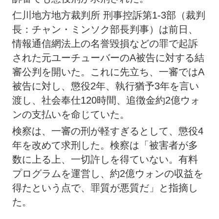
仁川地方地方裁判所 刑事控訴第1-3部（裁判
長：チャン・ミンソク部長判事）は前日、
情報通信網法上の名誉毀損などの罪で起訴
された元ユーチューバーのA被告に対する結
審公判を開いた。これに先立ち、一審ではA
被告に対し、懲役2年、執行猶予3年を言い
渡し、社会奉仕120時間、追徴金約2億ウォ
ンの支払いを命じていた。
検察は、一審の刑が軽すぎるとして、懲役4
年を改めて求刑した。検察は「被害者が多
数に上る上、一切許しを得ていない。有料
プログラムを運営し、約2億ウォンの収益を
得たという点で、罪質が悪質だ」と指摘し
た。