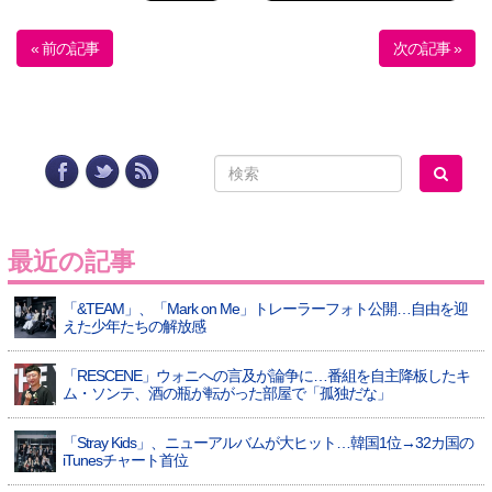
« 前の記事
次の記事 »
最近の記事
「&TEAM」、「Mark on Me」トレーラーフォト公開…自由を迎
えた少年たちの解放感
「RESCENE」ウォニへの言及が論争に…番組を自主降板したキ
ム・ソンテ、酒の瓶が転がった部屋で「孤独だな」
「Stray Kids」、ニューアルバムが大ヒット…韓国1位→32カ国の
iTunesチャート首位