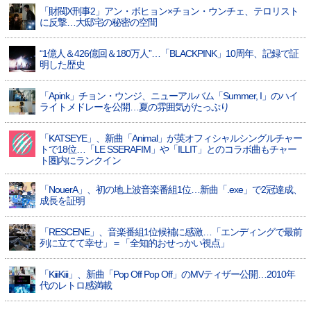
「財閥X刑事2」アン・ボヒョン×チョン・ウンチェ、テロリスト
に反撃…大邸宅の秘密の空間
“1億人＆426億回＆180万人”…「BLACKPINK」10周年、記録で証
明した歴史
「Apink」チョン・ウンジ、ニューアルバム「Summer, I」のハイ
ライトメドレーを公開…夏の雰囲気がたっぷり
「KATSEYE」、新曲「Animal」が英オフィシャルシングルチャー
トで18位…「LE SSERAFIM」や「ILLIT」とのコラボ曲もチャー
ト圏内にランクイン
「NouerA」、初の地上波音楽番組1位…新曲「.exe」で2冠達成、
成長を証明
「RESCENE」、音楽番組1位候補に感激…「エンディングで最前
列に立てて幸せ」＝「全知的おせっかい視点」
「KiiiKiii」、新曲「Pop Off Pop Off」のMVティザー公開…2010年
代のレトロ感満載