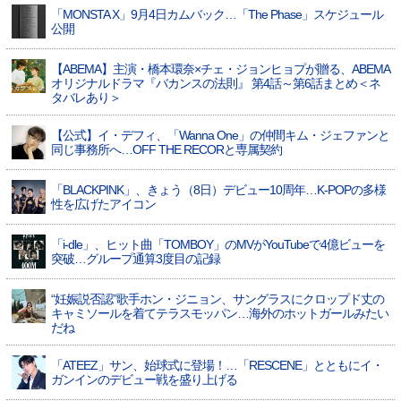
「MONSTA X」9月4日カムバック…「The Phase」スケジュール
公開
【ABEMA】主演・橋本環奈×チェ・ジョンヒョプが贈る、ABEMA
オリジナルドラマ『バカンスの法則』 第4話～第6話まとめ＜ネ
タバレあり＞
【公式】イ・デフィ、「Wanna One」の仲間キム・ジェファンと
同じ事務所へ…OFF THE RECORと専属契約
「BLACKPINK」、きょう（8日）デビュー10周年…K-POPの多様
性を広げたアイコン
「i-dle」、ヒット曲「TOMBOY」のMVがYouTubeで4億ビューを
突破…グループ通算3度目の記録
“妊娠説否認”歌手ホン・ジニョン、サングラスにクロップド丈の
キャミソールを着てテラスモッパン…海外のホットガールみたい
だね
「ATEEZ」サン、始球式に登場！…「RESCENE」とともにイ・
ガンインのデビュー戦を盛り上げる