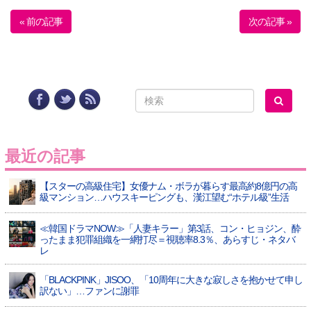
« 前の記事
次の記事 »
最近の記事
【スターの高級住宅】女優ナム・ボラが暮らす最高約8億円の高
級マンション…ハウスキーピングも、漢江望む“ホテル級”生活
≪韓国ドラマNOW≫「人妻キラー」第3話、コン・ヒョジン、酔
ったまま犯罪組織を一網打尽＝視聴率8.3％、あらすじ・ネタバ
レ
「BLACKPINK」JISOO、「10周年に大きな寂しさを抱かせて申し
訳ない」…ファンに謝罪