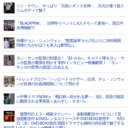
ソン・ナウン、やっぱり「元祖レギンス女神」…次元が違う超ス
リムボディで魅了
「BLACKPINK」、10周年イベントに4人そろって参加へ…国立中
央博物館で
俳優チョン・ジュンウォン、“態度論争”から7日ぶりにSNS再開…
同僚たちがかばうも本人は釈明なし
ヨン・サンホ監督の到達点！『顔 -かお-』 キャスト陣＆ヨン・サ
ンホ監督が裏側を明かす 制作インタビュー映像解禁！ 「ヨン・
サンホの世界の源流に出会える」
<トレンドブログ>「ハッピートゥゲザー」出演、チェ・ソンウォ
ンが自身の白血病闘病について明かす
≪中華ドラマNOW≫「蜀紅錦～紡がれる夢～」5話，花容の陰謀
に翻弄される季英英＝あらすじ・ネタバレ
「復讐代行人３～模範タクシー～」 各動画配信サービスにて見
放題配信中＆DVDレンタルリリース中 DVD-BOX1発売中 9月2
日（水）DVD-BOX2発売 韓国ドラマでも独特の存在感で魅了する
竹中直人のインタビュー映像を公開！