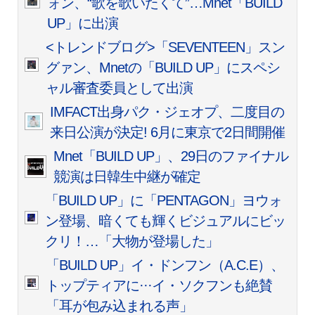
ォン、“歌を歌いたくて”…Mnet「BUILD
UP」に出演
<トレンドブログ>「SEVENTEEN」スン
グァン、Mnetの「BUILD UP」にスペシ
ャル審査委員として出演
IMFACT出身パク・ジェオプ、二度目の
来日公演が決定! 6月に東京で2日間開催
Mnet「BUILD UP」、29日のファイナル
競演は日韓生中継が確定
「BUILD UP」に「PENTAGON」ヨウォ
ン登場、暗くても輝くビジュアルにビッ
クリ！…「大物が登場した」
「BUILD UP」イ・ドンフン（A.C.E）、
トップティアに···イ・ソクフンも絶賛
「耳が包み込まれる声」