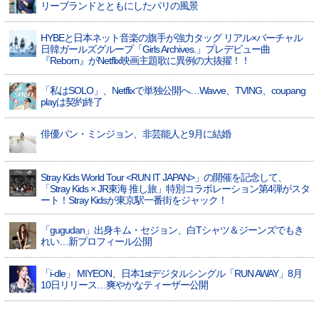
リーブランドとともにしたパリの風景
HYBEと日本ネット音楽の旗手が強力タッグ リアル×バーチャル
日韓ガールズグループ「Girls Archives.」プレデビュー曲
『Reborn』がNetflix映画主題歌に異例の大抜擢！！
「私はSOLO」、Netflixで単独公開へ…Wavve、TVING、coupang
playは契約終了
俳優パン・ミンジョン、非芸能人と9月に結婚
Stray Kids World Tour <RUN IT JAPAN>」の開催を記念して、
「Stray Kids × JR東海 推し旅」特別コラボレーション第4弾がスタ
ート！Stray Kidsが東京駅一番街をジャック！
「gugudan」出身キム・セジョン、白Tシャツ＆ジーンズでもき
れい…新プロフィール公開
「i-dle」 MIYEON、日本1stデジタルシングル「RUN AWAY」8月
10日リリース…爽やかなティーザー公開