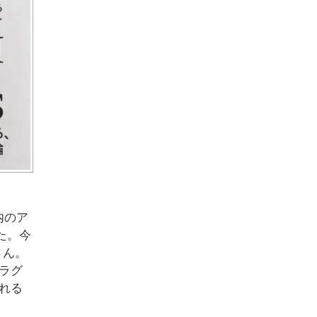
内のア
た。今
さん。
ラグ
れる