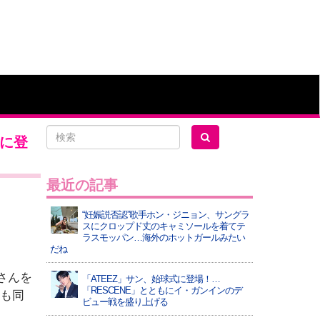
面に登
最近の記事
“妊娠説否認”歌手ホン・ジニョン、サングラ
スにクロップド丈のキャミソールを着てテ
ラスモッパン…海外のホットガールみたい
だね
さんを
「ATEEZ」サン、始球式に登場！…
「RESCENE」とともにイ・ガンインのデ
」も同
ビュー戦を盛り上げる