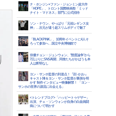
ナ・ホンジン×ファン・ジョンミン超大作
「HOPE」、トロント国際映画祭「ミッド
ナイト・マドネス」部門に公式招待
ソン・ナウン、やっぱり「元祖レギンス女
神」…次元が違う超スリムボディで魅了
「BLACKPINK」、10周年イベントに4人そ
ろって参加へ…国立中央博物館で
俳優チョン・ジュンウォン、“態度論争”から
7日ぶりにSNS再開…同僚たちがかばうも本
人は釈明なし
ヨン・サンホ監督の到達点！『顔 -かお-』
キャスト陣＆ヨン・サンホ監督が裏側を明
かす 制作インタビュー映像解禁！ 「ヨン・
サンホの世界の源流に出会える」
<トレンドブログ>「ハッピートゥゲザー」
出演、チェ・ソンウォンが自身の白血病闘
病について明かす