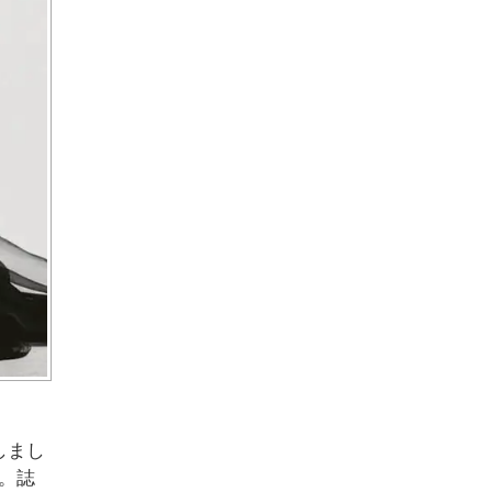
しまし
。誌