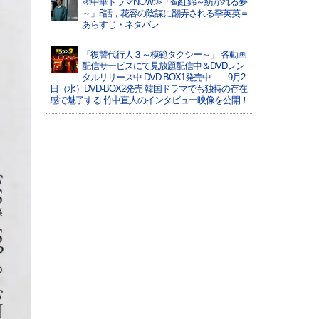
≪中華ドラマNOW≫「蜀紅錦～紡がれる夢
～」5話，花容の陰謀に翻弄される季英英＝
あらすじ・ネタバレ
「復讐代行人３～模範タクシー～」 各動画
配信サービスにて見放題配信中＆DVDレン
タルリリース中 DVD-BOX1発売中 9月2
日（水）DVD-BOX2発売 韓国ドラマでも独特の存在
感で魅了する 竹中直人のインタビュー映像を公開！