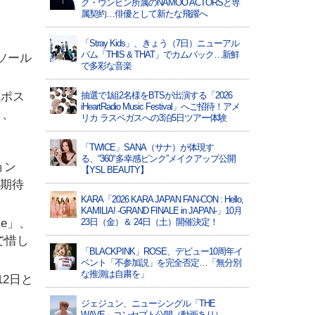
ク・ウンビン所属のNAMOO ACTORSと専
属契約…俳優として新たな飛躍へ
「Stray Kids」、きょう（7日）ニューアル
バム「THIS & THAT」でカムバック…新鮮
席ソール
で多彩な音楽
式ポス
抽選で1組2名様をBTSが出演する「2026
iHeartRadio Music Festival」へご招待！アメ
し、
リカ ラスベガスへの3泊5日ツアー体験
「TWICE」SANA（サナ）が体現す
る、“360°多幸感ピンク”メイクアップ公開
ョン
【YSL BEAUTY】
に期待
KARA「2026 KARA JAPAN FAN-CON : Hello,
KAMILIA! -GRAND FINALE in JAPAN-」10月
le」、
23日（金）＆ 24日（土）開催決定！
で惜し
「BLACKPINK」ROSE、デビュー10周年イ
ベント「不参加説」を完全否定…「無分別
な推測は自粛を」
12日と
ジェジュン、ニューシングル「THE
WAVE」コンセプト公開（動画あり）