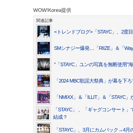
WOW!Korea提供
関連記事
<トレンドブログ>「STAYC」、2
SMシナジー爆発…「RIIZE」＆「Wa
”「STAYC」ユンの写真を無断使用
「2024 MBC歌謡大祭典」が幕を下
「NMIXX」＆「ILLIT」＆「STAY
「STAYC」 、「ギャグコンサート
結成？
「STAYC」、3月にカムバック→4