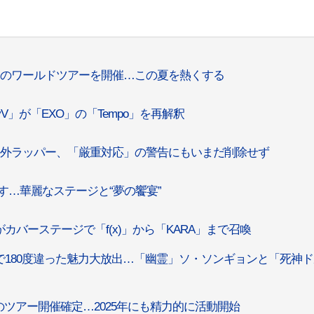
度目のワールドツアーを開催…この夏を熱くする
yV」が「EXO」の「Tempo」を再解釈
”海外ラッパー、「厳重対応」の警告にもいまだ削除せず
ろす…華麗なステージと“夢の饗宴”
C」がカバーステージで「f(x)」から「KARA」まで召喚
」で180度違った魅力大放出…「幽霊」ソ・ソンギョンと「死神
月のツアー開催確定…2025年にも精力的に活動開始