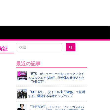
実証
最近の記事
「BTS」がニューヨークをジャック？タイ
ムズスクエアも熱狂…街全体を巻き込んだ
「THE CITY」
「NCT 127」、タイトル曲「Blingy」で証明
する…爆発するネオヒップホップ
「THE BOYZ」ヨンフン、ソン・ガン＆パ