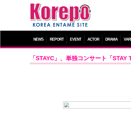
NEWS
REPORT
EVENT
ACTOR
DRAMA
VAR
「STAYC」、単独コンサート「STA