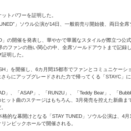
チケットパワーを証明した。
TAY TUNED”」ソウル公演が14日、一般前売り開始後、両日全
UNED」の開催を発表し、華やかで華麗なスタイルが際立つ公
界のファンの熱い関心の中、全席ソールドアウトまで記録
び証明した。
ESH」を開催し、6カ月間15都市でファンとコミュニケーシ
さらにアップグレードされた力で帰ってくる「STAYC」
」、「ASAP」、「RUN2U」、「Teddy Bear」、「Bubb
」など数々のヒット曲のステージはもちろん、3月発売を控えた新曲ま
だ。
本格的な幕開けとなる「STAY TUNED」ソウル公演は、4月
オリンピックホールで開催される。