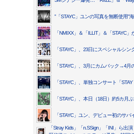
SMシナジー爆発…「RIIZE」＆「Wa
”「STAYC」ユンの写真を無断使用
「NMIXX」＆「ILLIT」＆「STAY
「STAYC」、23日にスペシャルシン
「STAYC」、3月にカムバック→4
「STAYC」、単独コンサート「STA
「STAYC」、本日（18日）約5カ
「STAYC」ユン、デビュー初のサ
「Stray Kids」「n.SSign」「INI」ら出演