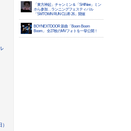
「東方神起」チャンミン＆「SHINee」ミン
ホら参加…ランニングフェスティバル
「SMTOWN RUN CLUB 26」開催
BOYNEXTDOOR 新曲「Boom Boom
Boom」 全27枚のMVフォトを一挙公開！
ル
9日）