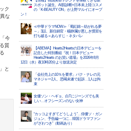
【情報】韓国美容トレンドを体験できる新
スポット誕生。AI肌診断×日本未上陸コスメ
ック
の「K-BEAUTY ON」が上野マルイにオープ
ン！
は異な
≪中華ドラマNOW≫「蜀紅錦～紡がれる夢
～」3話、新任錦官・楊静瀾が悪しき慣習を
打ち破る＝あらすじ・ネタバレ
り「今
る質
【ABEMA】Hearts2Heartsの日本デビューを
る
記念した特別番組『祝！日本デビュー
Hearts2Hearts のお笑い道場』を2026年8月
12日（水）夜10時20分より放送決定
」と
「会社売上の10％を要求」パク・ナレの元
マネジャー2人、恐喝未遂で起訴…1人は拘
束
女優ソン・ヘギョ、白Tにジーンズでも美
しい…オフシーズンのない女神
“カッコよすぎてどうしよう”…俳優ソ・ガン
ジュン、予告編一つに…韓国ドラマファン
が“ざわつき”（動画あり）