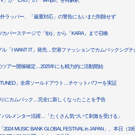
yV」が「EXO」の「Tempo」を再解釈
”海外ラッパー、「厳重対応」の警告にもいまだ削除せず
C」がカバーステージで「f(x)」から「KARA」まで召喚
グル「I WANT IT」発売…空港ファッションでカムバックシグナ
月のツアー開催確定…2025年にも精力的に活動開始
Y TUNED」全席ソールドアウト…チケットパワーを実証
月ぶりにカムバック…完全に新しくなったことを予告
バイバルメンター活躍…「たくさん気づいて刺激を受ける」
「2024 MUSIC BANK GLOBAL FESTIVAL in JAPAN」、本日（1