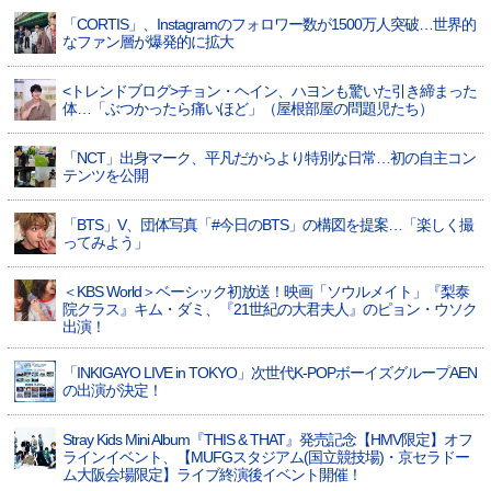
「CORTIS」、Instagramのフォロワー数が1500万人突破…世界的
なファン層が爆発的に拡大
<トレンドブログ>チョン・ヘイン、ハヨンも驚いた引き締まった
体…「ぶつかったら痛いほど」（屋根部屋の問題児たち）
「NCT」出身マーク、平凡だからより特別な日常…初の自主コン
テンツを公開
「BTS」V、団体写真「#今日のBTS」の構図を提案…「楽しく撮
ってみよう」
＜KBS World＞ベーシック初放送！映画「ソウルメイト」『梨泰
院クラス』キム・ダミ、『21世紀の大君夫人』のピョン・ウソク
出演！
「INKIGAYO LIVE in TOKYO」次世代K-POPボーイズグループAEN
の出演が決定！
Stray Kids Mini Album『THIS & THAT』発売記念【HMV限定】オフ
ラインイベント、【MUFGスタジアム(国立競技場)・京セラドー
ム大阪会場限定】ライブ終演後イベント開催！