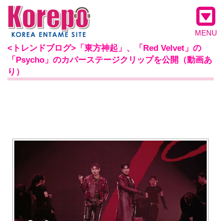
MENU
<トレンドブログ>「東方神起」、「Red Velvet」の
「Psycho」のカバーステージクリップを公開（動画あ
り）