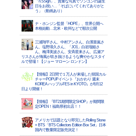
「n.SSign」、貴重な写真でソンユンの誕生
日をお祝い…「そばにいてくれてありがと
う」（動画あり）
ナ・ホンジン監督「HOPE」、世界公開へ
本格始動…北米・欧州などで順次公開
三浦翔平さん、中村アンさん、白濱亜嵐さ
ん、塩野瑛久さん、「JO1」白岩瑠姫さ
ん、梅澤美波さん、安斉星来さん、広瀬ア
リスさんが海風が吹き抜けるような爽やかなスタイ
ルで登場！【ジョー マローン ロンドン】
【情報】2日間で１万人が来場した韓国カル
チャーPOPUPイベント『おかわり 週末
KOREA ハップルFES in KYOTO』が8月12
日より開催！
【情報】『BT21期間限定SHOP』が期間限
定OPEN！福島県初出店！！
アメリカで話題となり即完したRolling Stone
× BTS「BTS Collectors Edition Box Set」日本
国内で数量限定販売決定！