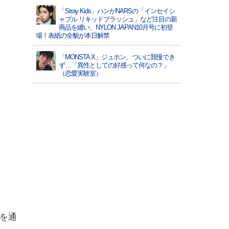
「Stray Kids」ハンがNARSの「インセイシ
ャブル リキッドブラッシュ」など注目の新
商品を纏い、NYLON JAPAN10月号に初登
場！表紙の全貌が本日解禁
「MONSTA X」ジュホン、ついに我慢でき
ず…「異性としての好感って何なの？」
（恋愛実験室）
を通