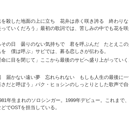
息を殺した地面の上に立ち 花弁は赤く咲き誇る 終わりな
去っていくだろう」最初の歌詞では、苦しみの中でも花を咲
るその日 曇りのない気持ちで 君を呼ぶんだ たとえこの
名を 僕は呼ぶ」サビでは、募る恋しさが伝わる。
運命に目を閉じて」ここから最後のサビへ盛り上がっていく
陽 届かない遠い夢 忘れられない もしも人生の最後に一
若さだと呼ぼう」パク・ヒョシンのしっとりとした歌声で自
81年生まれのソロシンガー。1999年デビュー。これまで
どでOSTを担当している。