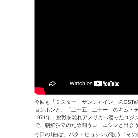
今回も「ミスター・サンシャイン」のOST
ョンホンと、「二十五、二十一」のキム・
1871年、挑戦を離れアメリカへ渡ったユ
で、朝鮮独立のため闘うコ・エシンと出会
今日の1曲は、パク・ヒョシンが歌う「その