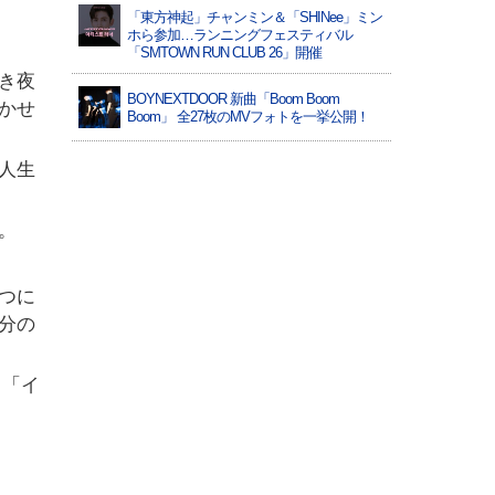
「東方神起」チャンミン＆「SHINee」ミン
ホら参加…ランニングフェスティバル
「SMTOWN RUN CLUB 26」開催
き夜
BOYNEXTDOOR 新曲「Boom Boom
かせ
Boom」 全27枚のMVフォトを一挙公開！
人生
。
つに
分の
、「イ