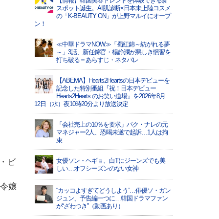
【情報】韓国美容トレンドを体験できる新
スポット誕生。AI肌診断×日本未上陸コスメ
の「K-BEAUTY ON」が上野マルイにオープ
ン！
≪中華ドラマNOW≫「蜀紅錦～紡がれる夢
～」3話、新任錦官・楊静瀾が悪しき慣習を
打ち破る＝あらすじ・ネタバレ
【ABEMA】Hearts2Heartsの日本デビューを
記念した特別番組『祝！日本デビュー
Hearts2Hearts のお笑い道場』を2026年8月
12日（水）夜10時20分より放送決定
「会社売上の10％を要求」パク・ナレの元
マネジャー2人、恐喝未遂で起訴…1人は拘
束
女優ソン・ヘギョ、白Tにジーンズでも美
・ビ
しい…オフシーズンのない女神
の令嬢
“カッコよすぎてどうしよう”…俳優ソ・ガン
ジュン、予告編一つに…韓国ドラマファン
が“ざわつき”（動画あり）