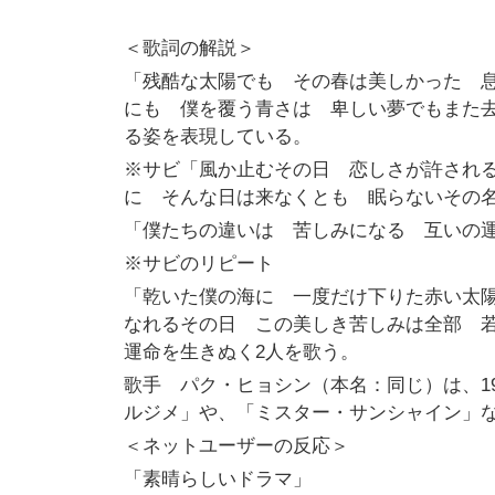
＜歌詞の解説＞
「残酷な太陽でも その春は美しかった 
にも 僕を覆う青さは 卑しい夢でもまた
る姿を表現している。
※サビ「風か止むその日 恋しさが許され
に そんな日は来なくとも 眠らないその
「僕たちの違いは 苦しみになる 互いの
※サビのリピート
「乾いた僕の海に 一度だけ下りた赤い太
なれるその日 この美しき苦しみは全部 
運命を生きぬく2人を歌う。
歌手 パク・ヒョシン（本名：同じ）は、19
ルジメ」や、「ミスター・サンシャイン」な
＜ネットユーザーの反応＞
「素晴らしいドラマ」