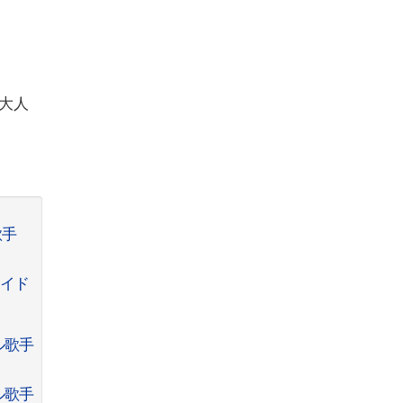
大人
歌手
アイド
ル歌手
ル歌手