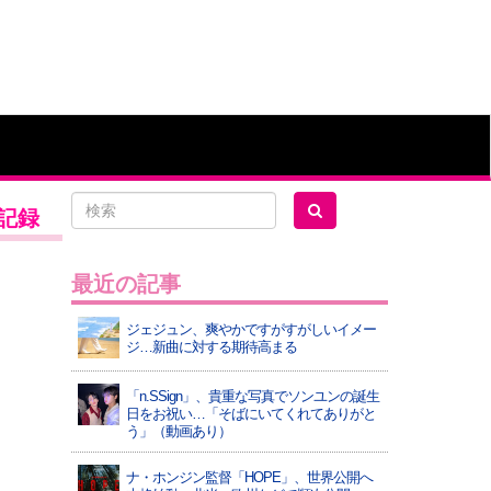
を記録
最近の記事
ジェジュン、爽やかですがすがしいイメー
ジ…新曲に対する期待高まる
「n.SSign」、貴重な写真でソンユンの誕生
日をお祝い…「そばにいてくれてありがと
う」（動画あり）
ナ・ホンジン監督「HOPE」、世界公開へ