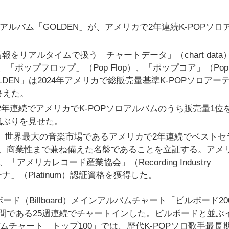
ロアルバム「GOLDEN」が、アメリカで2年連続K-POPソロ
リアルタイムで扱う「チャートデータ」（chart data
）、「ポップフロップ」（Pop Flop）、「ポップコア」（Pop
OLDEN」は2024年アメリカで総販売量基準K-POPソロアー
終えた。
まで2年連続でアメリカでK-POPソロアルバムのうち販売量1位
気ぶりを見せた。
れたが、世界最大の音楽市場であるアメリカで2年連続でベストセ
性、商業性まで兼ね備えた名盤であることを立証する。アメ
アメリカレコード産業協会」（Recording Industry
から「プラチナ」（Platinum）認証資格を獲得した。
ド（Billboard）メインアルバムチャート「ビルボード20
間である25週連続でチャートインした。ビルボードと並ぶ
アルバムチャート「トップ100」では、歴代K-POPソロ歌手最長