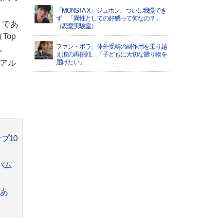
「MONSTA X」ジュホン、ついに我慢でき
ず…「異性としての好感って何なの？」
トであ
（恋愛実験室）
Top
ファン・ボラ、体外受精の副作用を乗り越
た。
え涙の再挑戦…「子どもに大切な贈り物を
手アル
届けたい」
プ10
バム
画あ