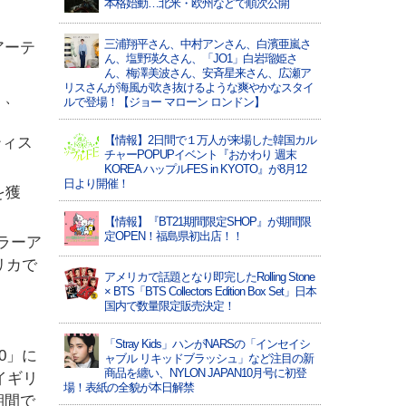
本格始動…北米・欧州などで順次公開
三浦翔平さん、中村アンさん、白濱亜嵐さ
アーテ
ん、塩野瑛久さん、「JO1」白岩瑠姫さ
ん、梅澤美波さん、安斉星来さん、広瀬ア
リスさんが海風が吹き抜けるような爽やかなスタイ
）、
ルで登場！【ジョー マローン ロンドン】
【情報】2日間で１万人が来場した韓国カル
ティス
チャーPOPUPイベント『おかわり 週末
KOREA ハップルFES in KYOTO』が8月12
日より開催！
を獲
【情報】『BT21期間限定SHOP』が期間限
定OPEN！福島県初出店！！
ラーア
リカで
アメリカで話題となり即完したRolling Stone
× BTS「BTS Collectors Edition Box Set」日本
国内で数量限定販売決定！
「Stray Kids」ハンがNARSの「インセイシ
0」に
ャブル リキッドブラッシュ」など注目の新
商品を纏い、NYLON JAPAN10月号に初登
イギリ
場！表紙の全貌が本日解禁
期間で