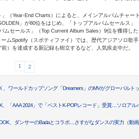
（Year-End Charts）によると、メインアルバムチャー
）で「GOLDEN」が80位をはじめ、「トップアルバムセールス」（
ムセールス」（Top Current Album Sales）9位を獲得し
ムSpotify（スポティファイ）では、歴代アジアソロ歌
グ前）を達成する新記録も樹立するなど、人気疾走中だ。
1
2
OK 、ワールドカップソング「Dreamers」のMVがグローバルトッ
OK、「AAA 2024」で「ベストK-POPレコード」受賞…ソロアル
 KOOK、ダンサーのBadaとコラボ…さすがなダンスの実力（動