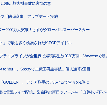
本へ出発…旅客機事故に哀悼の意
、新規テーマ「防弾商事」アップデート実施
kフォロワー2000万人突破！さすがグローバルスーパースター
レスト」で最も多く検索されたK-POPアイドル
サプライズライブが全世界で累積再生数2020万回…Weverseで最
Next to You」、Spotifyで11億回再生突破…個人通算2回目
バム「GOLDEN」、アジア歌手のアルバムで堂々の1位に
K、深夜に電撃ライブ配信…梨泰院の新居ツアーから「自尊心が下が