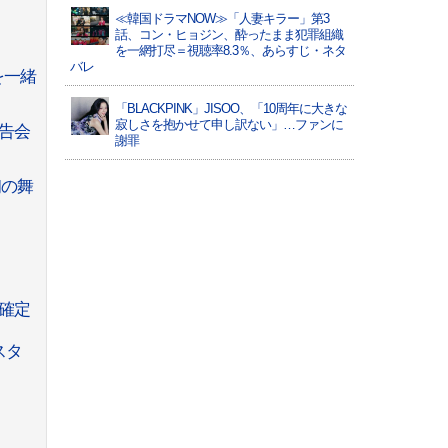
≪韓国ドラマNOW≫「人妻キラー」第3
話、コン・ヒョジン、酔ったまま犯罪組織
を一網打尽＝視聴率8.3％、あらすじ・ネタ
バレ
を一緒
「BLACKPINK」JISOO、「10周年に大きな
寂しさを抱かせて申し訳ない」…ファンに
告会
謝罪
初の舞
確定
スタ