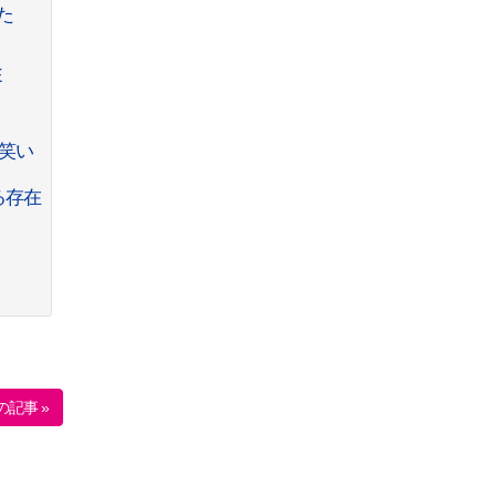
た
E
笑い
る存在
の記事 »