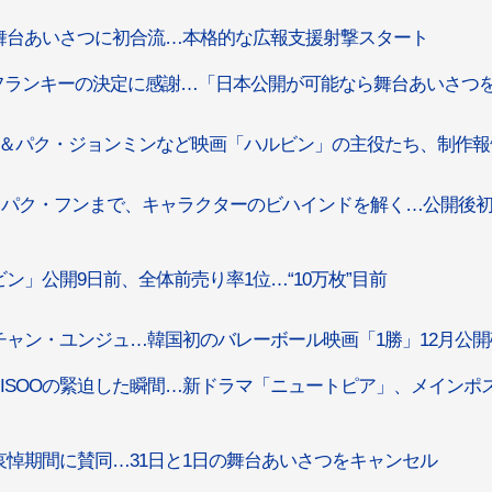
舞台あいさつに初合流…本格的な広報支援射撃スタート
フランキーの決定に感謝…「日本公開が可能なら舞台あいさつ
＆パク・ジョンミンなど映画「ハルビン」の主役たち、制作報
らパク・フンまで、キャラクターのビハインドを解く…公開後
」公開9日前、全体前売り率1位…“10万枚”目前
ャン・ユンジュ…韓国初のバレーボール映画「1勝」12月公開
K」JISOOの緊迫した瞬間…新ドラマ「ニュートピア」、メインポ
悼期間に賛同…31日と1日の舞台あいさつをキャンセル