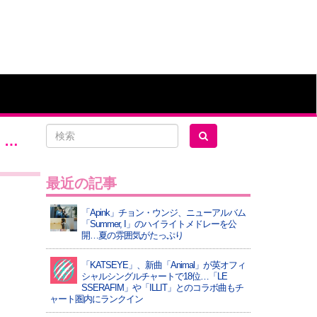
」…
最近の記事
「Apink」チョン・ウンジ、ニューアルバム
「Summer, I」のハイライトメドレーを公
開…夏の雰囲気がたっぷり
「KATSEYE」、新曲「Animal」が英オフィ
シャルシングルチャートで18位…「LE
SSERAFIM」や「ILLIT」とのコラボ曲もチ
ャート圏内にランクイン