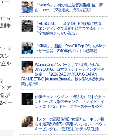
ュー
「NouerA」、初の地上波音楽番組1位…新
曲「.exe」で2冠達成、成長を証明
者たち
「RESCENE」、音楽番組1位候補に感激…
立闘争
「エンディングで最前列に立てて幸せ」＝
「全知的おせっかい視点」
「KiiiKiii」、新曲「Pop Off Pop Off」のMVテ
ク・ジ
ィザー公開…2010年代のレトロ感満載
スン
対立を
Wanna Oneメンバーとして活躍したBAE
JINYOUNG、日本ファンミーティング開催
決定！ 『2026 BAE JINYOUNG JAPAN
FANMEETING [Autumn Breeze]』 秋を彩る特別な時
す
間に期待!!
プとア
悩が
俳優チョン・ウソン、9年ぶりに訪れたヒョ
ンビンへの反撃のチャンス…「メイド・イ
2ペー
ン・コリア2」キャラクタースチール公開
【スターの高級住宅】女優ナム・ボラが暮
らす最高約8億円の高級マンション…ハウス
キーピングも、漢江望む“ホテル級”生活