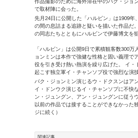
作品撮影のために海外滞在中のパク・ジョ
で取材陣に会った。
先月24日に公開した「ハルビン」は190
の間の息詰まる追跡と疑いを描いた作品だ。
の同志たちとともにハルビンで伊藤博文を
「ハルビン」は公開9日で累積観客数300
ョンミンは本作で強健な性格と固い義理で
役を引き受け熱い熱演を繰り広げた。 イ・
起こす独立軍イ・チャンソプ役で強烈な演
パク・ジョンミン演じるウ・ドクスンはア
イ・ドンウク演じるイ・チャンソプに不快な
ン・ジュングン、アン・ジュングンに従う
以前の作品では接することができなかった
ジに続く）
関連記事