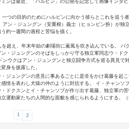
ンミンは最近、「ハルビン」の公開を記念して画像インタビ
9年、一つの目的のためにハルビンに向かう彼らとこれを追う
 アン・ジュングン（安重根）義士（ヒョンビン扮）が独
狙う約一週間の過程と苦悩を描く。
万人を超え、年末年始の劇場街に薫風を吹き込んでいる。 パ
アン・ジュングンのそばをしっかり守る独立軍同志ウ・ドク
ドンウクはアン・ジュングンと独立闘争方式を巡る異見で
技変身を披露した。
ン・ジュングンの意見に事あるごとに是非をかけ葛藤を起こ
感情を表わし犬猿の仲のように対抗する。 イ・チャンソ
ウ・ドクスンとイ・チャンソプが作り出す葛藤、独立軍の苦
独立運動家たちの人間的な面貌を感じられるようにする。（
1
2