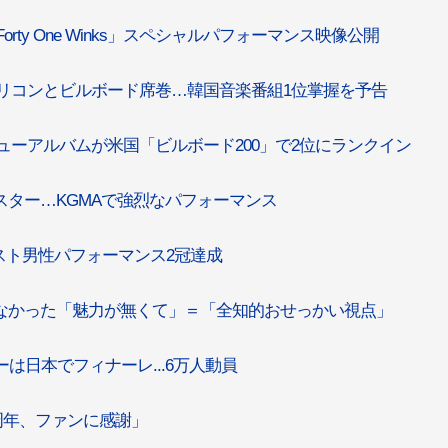
「Forty One Winks」スペシャルパフォーマンス映像公開
R」、オリコンとビルボード席巻…韓国音楽番組1位掌握を予告
」、ニューアルバムが米国「ビルボード200」で2位にランクイン
ルスター…KGMAで強烈なパフォーマンス
ベスト男性パフォーマンス2冠達成
がなかった「魅力が無くて」＝「全知的おせっかい視点」
ーは日本でフィナーレ...6万人動員
4周年、ファンに感謝」