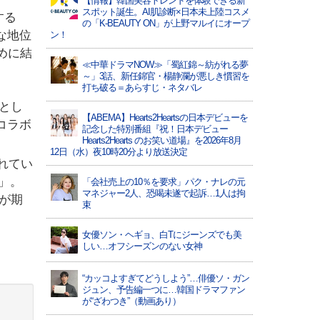
【情報】韓国美容トレンドを体験できる新
スポット誕生。AI肌診断×日本未上陸コスメ
する
の「K-BEAUTY ON」が上野マルイにオープ
的な地位
ン！
ために結
≪中華ドラマNOW≫「蜀紅錦～紡がれる夢
～」3話、新任錦官・楊静瀾が悪しき慣習を
打ち破る＝あらすじ・ネタバレ
とし
【ABEMA】Hearts2Heartsの日本デビューを
コラボ
記念した特別番組『祝！日本デビュー
Hearts2Hearts のお笑い道場』を2026年8月
12日（水）夜10時20分より放送決定
されてい
」。
「会社売上の10％を要求」パク・ナレの元
マネジャー2人、恐喝未遂で起訴…1人は拘
が期
束
女優ソン・ヘギョ、白Tにジーンズでも美
しい…オフシーズンのない女神
“カッコよすぎてどうしよう”…俳優ソ・ガン
ジュン、予告編一つに…韓国ドラマファン
が“ざわつき”（動画あり）