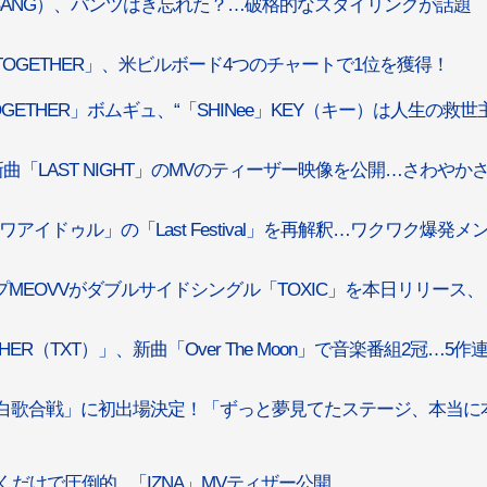
IGBANG）、パンツはき忘れた？…破格的なスタイリングが話題
X TOGETHER」、米ビルボード4つのチャートで1位を獲得！
TOGETHER」ボムギュ、“「SHINee」KEY（キー）は人生の救世
新曲「LAST NIGHT」のMVのティーザー映像を公開…さわやか
アイドゥル」の「Last Festival」を再解釈…ワクワク爆発メ
ループMEOVVがダブルサイドシングル「TOXIC」を本日リリース
THER（TXT）」、新曲「Over The Moon」で音楽番組2冠…5作
NHK紅白歌合戦」に初出場決定！「ずっと夢見てたステージ、本当に
くだけで圧倒的...「IZNA」MVティザー公開