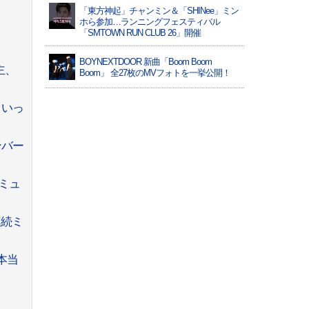
「東方神起」チャンミン＆「SHINee」ミン
ホら参加…ランニングフェスティバル
「SMTOWN RUN CLUB 26」開催
BOYNEXTDOOR 新曲「Boom Boom
主、
Boom」 全27枚のMVフォトを一挙公開！
さいっ
ンバー
、ミュ
連続ミ
本当