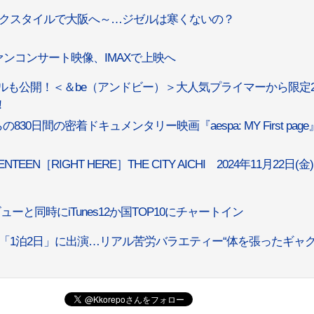
ラックスタイルで大阪へ～…ジゼルは寒くないの？
ァンコンサート映像、IMAXで上映へ
アルも公開！＜＆be（アンドビー）＞大人気プライマーから限定
場！
830日間の密着ドキュメンタリー映画『aespa: MY First page
EN［RIGHT HERE］THE CITY AICHI 2024年11月22日(金
ーと同時にiTunes12か国TOP10にチャートイン
」、「1泊2日」に出演…リアル苦労バラエティー“体を張ったギャ