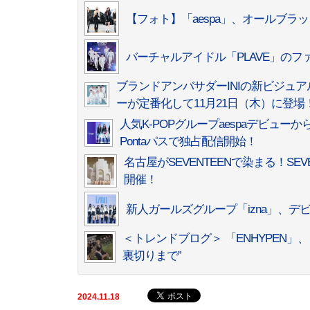
【フォト】「aespa」、オールブ
バーチャルアイドル「PLAVE」のフ
ブランドアンバサダーINIの新ビジュ
ーが定番化して11月21日（木）に登
人気K-POPグループaespaデビューからの
Pontaパスで独占配信開始！
名古屋がSEVENTEENで染まる！SEVENTE
開催！
新人ガールズグループ「izna」、デビュ
＜トレンドブログ＞ 「ENHYPEN
裏切りまで”
2024.11.18