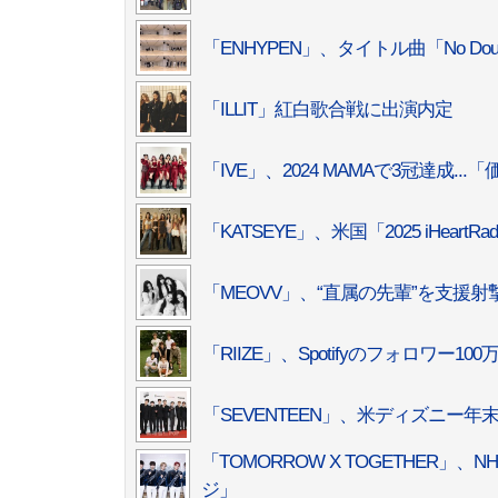
「ENHYPEN」、タイトル曲「No D
「ILLIT」紅白歌合戦に出演内定
「IVE」、2024 MAMAで3冠達成.
「KATSEYE」、米国「2025 iHeartRa
「MEOVV」、“直属の先輩”を支援射
「RIIZE」、Spotifyのフォロワー10
「SEVENTEEN」、米ディズニー年
「TOMORROW X TOGETHE
ジ」