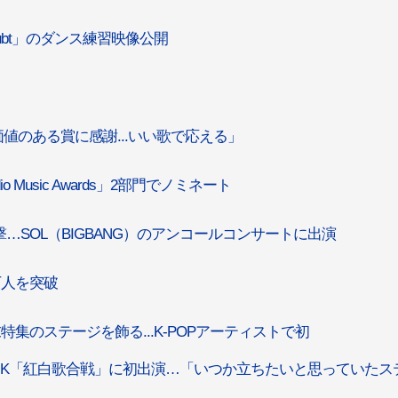
oubt」のダンス練習映像公開
..「価値のある賞に感謝...いい歌で応える」
dio Music Awards」2部門でノミネート
撃…SOL（BIGBANG）のアンコールコンサートに出演
0万人を突破
末特集のステージを飾る...K-POPアーティストで初
R」、NHK「紅白歌合戦」に初出演…「いつか立ちたいと思っていたス