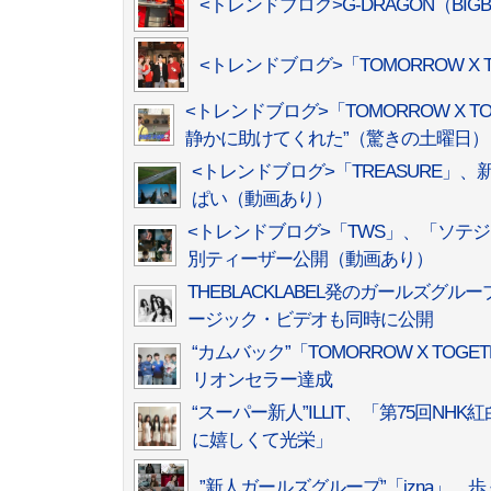
<トレンドブログ>G-DRAGON（B
<トレンドブログ>「TOMORROW 
<トレンドブログ>「TOMORROW X 
静かに助けてくれた”（驚きの土曜日）
<トレンドブログ>「TREASURE」、
ぱい（動画あり）
<トレンドブログ>「TWS」、「ソテジワ
別ティーザー公開（動画あり）
THEBLACKLABEL発のガールズグ
ージック・ビデオも同時に公開
“カムバック”「TOMORROW X TOGE
リオンセラー達成
“スーパー新人”ILLIT、「第75回
に嬉しくて光栄」
”新人ガールズグループ”「izna」、歩