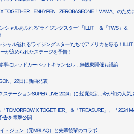
 X TOGETHER - ENHYPEN - ZEROBASEONE「MAMA」のた
ポテンシャルあふれる“ライジングスター”「ILLIT」＆「TWS」＆
！
ポテンシャル溢れる'ライジングスター'たちでアメリカを彩る！ILLIT 
ムのカラーが込められたステージを予告！
香港火災惨事にレッドカーペットキャンセル…無観衆開催も議論
AGON、22日に新曲発表
クステーションSUPER LIVE 2024」に出演決定…今が旬の人気
「TOMORROW X TOGETHER」＆「TREASURE」、「2024 M
ージ予告を電撃公開
演…イ・ジュン（元MBLAQ）と先輩後輩のコラボ