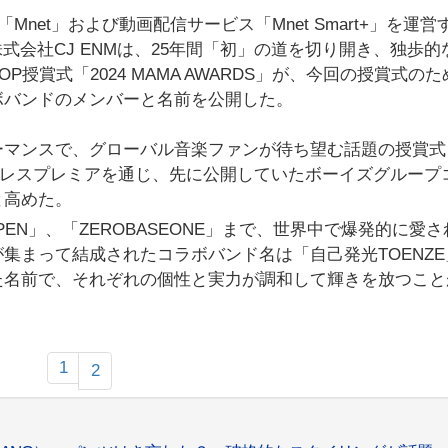
net」および動画配信サービス「Mnet Smart+」を運営
ある株式会社CJ ENMは、25年間「初」の道を切り開き、独歩
授賞式「2024 MAMA AWARDS」が、今回の授賞式の
ボバンドのメンバーと名前を公開した。
ーマンスで、グローバル音楽ファンが待ち望む話題の授賞式
」が、プレスプレミアを通じ、先に公開していたボーイズグループ
と高めた。
NHYPEN」、「ZEROBASEONE」まで、世界中で爆発的に愛
集まって結成されたコラボバンド名は「自己発光TOENZE
た名前で、それぞれの個性と実力が調和して輝きを放つこと
1
2