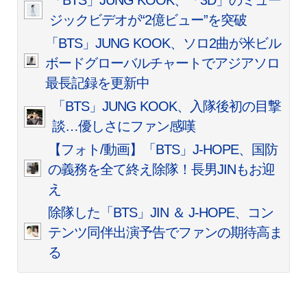
「BTS」JUNG KOOK、「3D」のミュー
ジックビデオが“2億ビュー”を突破
「BTS」JUNG KOOK、ソロ2曲が米ビル
ボードグローバルチャートでアジアソロ
最長記録を更新中
「BTS」JUNG KOOK、入隊後初の目撃
談…優しさにファン感嘆
【フォト/動画】「BTS」J-HOPE、国防
の義務を全て終え除隊！長男JINもお迎
え
除隊した「BTS」JIN ＆ J-HOPE、コン
テンツ同伴出演予告でファンの期待高ま
る