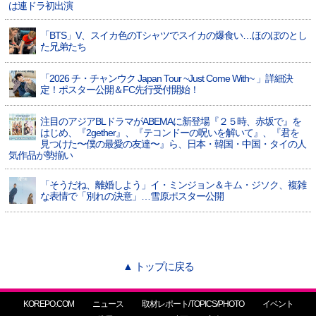
は連ドラ初出演
「BTS」V、スイカ色のTシャツでスイカの爆食い…ほのぼのとし
た兄弟たち
「2026 チ・チャンウク Japan Tour ~Just Come With~ 」詳細決
定！ポスター公開＆FC先行受付開始！
注目のアジアBLドラマがABEMAに新登場『２５時、赤坂で』を
はじめ、『2gether』、『テコンドーの呪いを解いて』、『君を
見つけた〜僕の最愛の友達〜』ら、日本・韓国・中国・タイの人
気作品が勢揃い
「そうだね、離婚しよう」イ・ミンジョン＆キム・ジソク、複雑
な表情で「別れの決意」…雪原ポスター公開
▲ トップに戻る
KOREPO.COM
ニュース
取材レポート/TOPICS/PHOTO
イベント