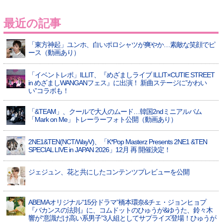
最近の記事
「東方神起」ユンホ、白いポロシャツが爽やか…素敵な笑顔でピ
ース（動画あり）
「イベントレポ」ILLIT、『めざましライブ ILLIT×CUTIE STREET
in めざましWANGANフェス』に出演！ 新曲ステージに”かわい
い”コラボも！
「&TEAM」、クールで大人のムード…韓国2ndミニアルバム
「Mark on Me」トレーラーフォト公開（動画あり）
2NE1&TEN(NCT/WayV)、「K*Pop Masterz Presents 2NE1 &TEN
SPECIAL LIVE in JAPAN 2026」12月 再 開催決定！
ジェジュン、花と共にしたコンテンツプレビューを公開
ABEMAオリジナル“15分ドラマ”橋本環奈&チェ・ジョンヒョプ
『バカンスの法則』に、コムドットのひゅうが&ゆうた、鈴々木
響が“意識だけ高い系男子”3人組としてサプライズ登場！ひゅうが