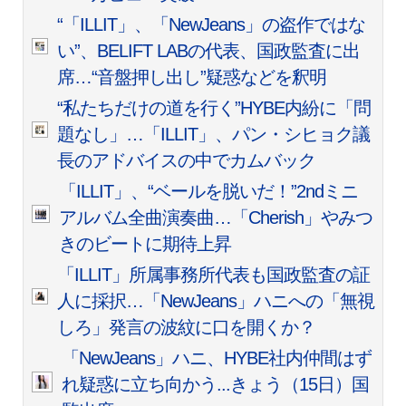
“「ILLIT」、「NewJeans」の盗作ではな
い”、BELIFT LABの代表、国政監査に出
席…“音盤押し出し”疑惑などを釈明
“私たちだけの道を行く”HYBE内紛に「問
題なし」…「ILLIT」、パン・シヒョク議
長のアドバイスの中でカムバック
「ILLIT」、“ベールを脱いだ！”2ndミニ
アルバム全曲演奏曲…「Cherish」やみつ
きのビートに期待上昇
「ILLIT」所属事務所代表も国政監査の証
人に採択…「NewJeans」ハニへの「無視
しろ」発言の波紋に口を開くか？
「NewJeans」ハニ、HYBE社内仲間はず
れ疑惑に立ち向かう...きょう（15日）国