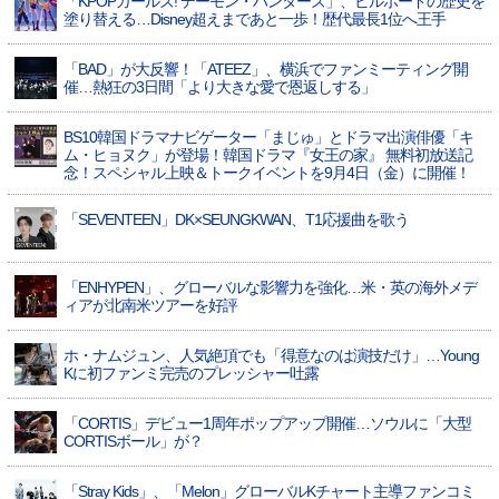
「KPOPガールズ! デーモン・ハンターズ」、ビルボードの歴史を
塗り替える…Disney超えまであと一歩！歴代最長1位へ王手
「BAD」が大反響！「ATEEZ」、横浜でファンミーティング開
催…熱狂の3日間「より大きな愛で恩返しする」
BS10韓国ドラマナビゲーター「まじゅ」とドラマ出演俳優「キ
ム・ヒョヌク」が登場！韓国ドラマ『女王の家』 無料初放送記
念！スペシャル上映＆トークイベントを9月4日（金）に開催！
「SEVENTEEN」DK×SEUNGKWAN、T1応援曲を歌う
「ENHYPEN」、グローバルな影響力を強化…米・英の海外メデ
ィアが北南米ツアーを好評
ホ・ナムジュン、人気絶頂でも「得意なのは演技だけ」…Young
Kに初ファンミ完売のプレッシャー吐露
「CORTIS」デビュー1周年ポップアップ開催…ソウルに「大型
CORTISボール」が？
「Stray Kids」、「Melon」グローバルKチャート主導ファンコミ