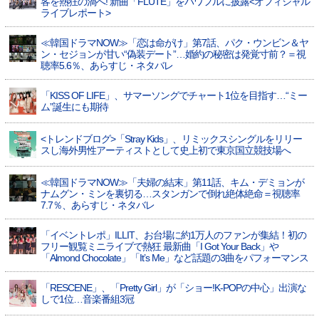
客を熱狂の渦へ! 新曲「FLUTE」をパワフルに披露<オフィシャル
ライブレポート>
≪韓国ドラマNOW≫「恋は命がけ」第7話、パク・ウンビン＆ヤ
ン・セジョンが甘い“偽装デート”…婚約の秘密は発覚寸前？＝視
聴率5.6％、あらすじ・ネタバレ
「KISS OF LIFE」、サマーソングでチャート1位を目指す…“ミー
ム”誕生にも期待
<トレンドブログ>「Stray Kids」、リミックスシングルをリリー
スし海外男性アーティストとして史上初で東京国立競技場へ
≪韓国ドラマNOW≫「夫婦の結末」第11話、キム・デミョンが
ナムグン・ミンを裏切る…スタンガンで倒れ絶体絶命＝視聴率
7.7％、あらすじ・ネタバレ
「イベントレポ」ILLIT、お台場に約1万人のファンが集結！初の
フリー観覧ミニライブで熱狂 最新曲「I Got Your Back」や
「Almond Chocolate」「It’s Me」など話題の3曲をパフォーマンス
「RESCENE」、「Pretty Girl」が「ショー!K-POPの中心」出演な
しで1位…音楽番組3冠