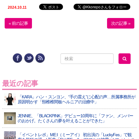
2024.10.11
« 前の記事
次の記事 »
最近の記事
「KARA」ハン・スンヨン、“手の震え”に心配の声…所属事務所が
原因明かす「頸椎椎間板ヘルニアの治療中」
JENNIE、「BLACKPINK」デビュー10周年に「ファン、メンバー
のおかげ。たくさんの夢を叶えることができた」
「イベントレポ」ME:I（ミーアイ） 初出演の「LuckyFes」で観