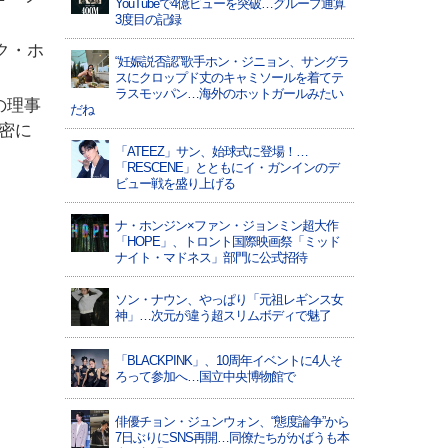
YouTubeで4億ビューを突破…グループ通算
3度目の記録
ク・ホ
“妊娠説否認”歌手ホン・ジニョン、サングラ
スにクロップド丈のキャミソールを着てテ
ラスモッパン…海外のホットガールみたい
の理事
だね
密に
「ATEEZ」サン、始球式に登場！…
「RESCENE」とともにイ・ガンインのデ
ビュー戦を盛り上げる
ナ・ホンジン×ファン・ジョンミン超大作
「HOPE」、トロント国際映画祭「ミッド
ナイト・マドネス」部門に公式招待
ソン・ナウン、やっぱり「元祖レギンス女
神」…次元が違う超スリムボディで魅了
「BLACKPINK」、10周年イベントに4人そ
ろって参加へ…国立中央博物館で
俳優チョン・ジュンウォン、“態度論争”から
7日ぶりにSNS再開…同僚たちがかばうも本