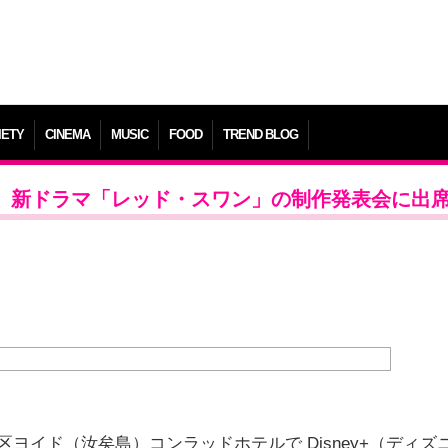
IETY
CINEMA
MUSIC
FOOD
TREND BLOG
ルら、新ドラマ「レッド・スワン」の制作発表会に出
ヨイド（汝矣島）コンラッドホテルで Disney+（ディズ