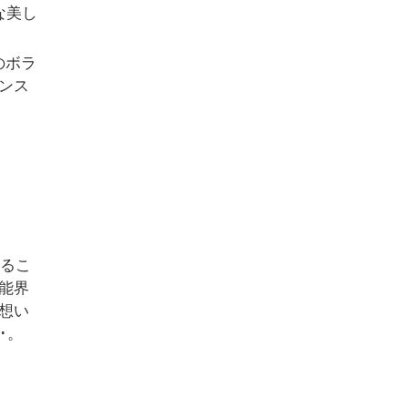
な美し
のボラ
ンス
めるこ
能界
想い
･。