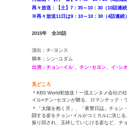
再々放送：【土】7：35～10：30（10話連
※再々放送11日は9：10～10：30（4話連続
2015
年 全20話
演出：チ･ヨンス
脚本：シン･ユダム
出演：チョン･イル`、チン･セヨン、イ･シオン
見どころ
＊KBS World初放送！一流エンタメ会
イル×チン･セヨンが贈る、ロマンチック・
＊「太陽を抱く月」、「夜警日誌」チョン
闘する姿をチョン･イルがコミカルに演じ
振り回され、玉砕していじける姿など、チョ