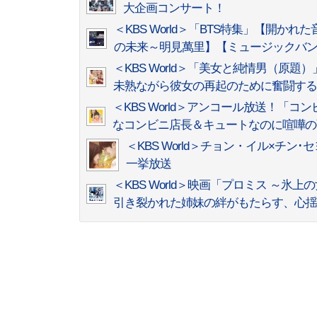
大企画コンサート！
＜KBS World＞「BTS特集」【開かれた
の未来～明見萬里】【ミュージックバン
＜KBS World＞「美女と純情男（
未熟ながら彼女の再起のために奮闘する
＜KBS World＞アンコール放送！
なコンビニ店長＆キュートなのに喧嘩の
＜KBS World＞チョン・イル×
一挙放送
＜KBS World＞映画「プロミス 
引き裂かれた姉妹の絆がもたらす、心