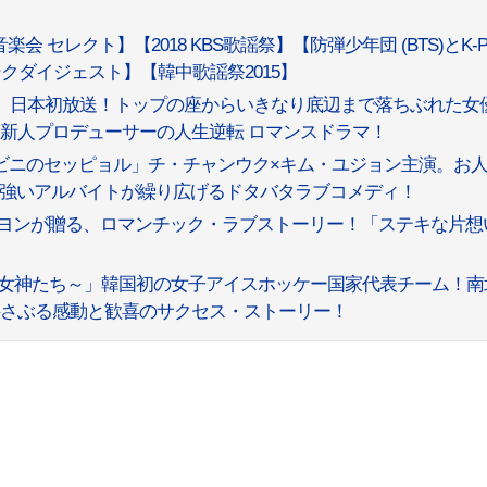
音楽会 セレクト】【2018 KBS歌謡祭】【防弾少年団 (BTS)とK-P
クダイジェスト】【韓中歌謡祭2015】
原題）」日本初放送！トップの座からいきなり底辺まで落ちぶれた女
新人プロデューサーの人生逆転 ロマンスドラマ！
「コンビニのセッピョル」チ・チャンウク×キム・ユジョン主演。お
強いアルバイトが繰り広げるドタバタラブコメディ！
チン･セヨンが贈る、ロマンチック・ラブストーリー！「ステキな片想
～氷上の女神たち～」韓国初の女子アイスホッケー国家代表チーム！
揺さぶる感動と歓喜のサクセス・ストーリー！