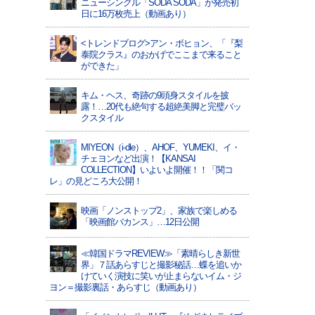
ニューシングル「SODA SODA」が発売初
日に16万枚売上（動画あり）
<トレンドブログ>アン・ボヒョン、「『梨
泰院クラス』のおかげでここまで来ること
ができた」
キム・ヘス、奇跡の9頭身スタイルを披
露！…20代も絶句する超絶美脚と完璧バッ
クスタイル
MIYEON（i-dle）、​AHOF​、YUMEKI、イ・
チェヨンなど出演！【KANSAI
COLLECTION】いよいよ開催！！「関コ
レ」の見どころ大公開！
映画「ノンストップ2」、家族で楽しめる
「映画館バカンス」…12日公開
≪韓国ドラマREVIEW≫「素晴らしき新世
界」７話あらすじと撮影秘話…蝶を追いか
けていく演技に笑いが止まらないイム・ジ
ヨン＝撮影裏話・あらすじ（動画あり）