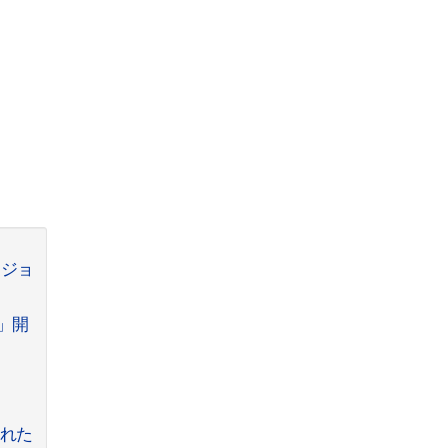
ッジョ
~」開
われた