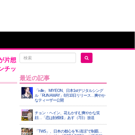
長が片想
ンチッ
最近の記事
「i-dle」 MIYEON、日本1stデジタルシング
ル「RUN AWAY」8月10日リリース…爽やか
なティーザー公開
チョン・ヘイン、花もかすむ爽やかな笑
顔…「恋は飴模様」あす（7日）放送
「TWS」、日本の都心を“K-清涼”で制覇…