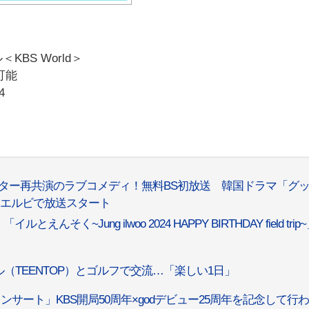
BS World＞
可能
4
大スター再共演のラブコメディ！無料BS初放送 韓国ドラマ「グ
 トゥエルビで放送スタート
そく~Jung ilwoo 2024 HAPPY BIRTHDAY field trip
（TEENTOP）とゴルフで交流…「楽しい1日」
 godコンサート」KBS開局50周年×godデビュー25周年を記念して行