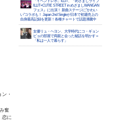
「イベントレポ」ILLIT、『めざましライブ
ILLIT×CUTIE STREET in めざましWANGAN
フェス』に出演！ 新曲ステージに”かわい
い”コラボも！ Japan 2nd Singleが日本で初週売上の
自身最高記録を更新！各種チャートで話題沸騰中
女優リュ・ヘヨン、大学時代にコ・ギョン
ピョの部屋で両親と会った秘話を明かす＝
「私は一人で暮らす」
ョン・
み奮
、恋に