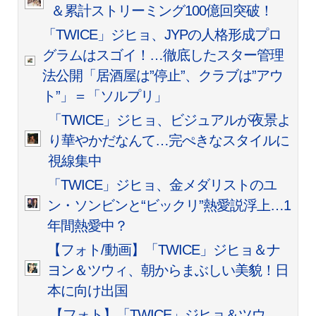
＆累計ストリーミング100億回突破！
「TWICE」ジヒョ、JYPの人格形成プロ
グラムはスゴイ！…徹底したスター管理
法公開「居酒屋は”停止”、クラブは”アウ
ト”」＝「ソルプリ」
「TWICE」ジヒョ、ビジュアルが夜景よ
り華やかだなんて…完ぺきなスタイルに
視線集中
「TWICE」ジヒョ、金メダリストのユ
ン・ソンビンと“ビックリ”熱愛説浮上…1
年間熱愛中？
【フォト/動画】「TWICE」ジヒョ＆ナ
ヨン＆ツウィ、朝からまぶしい美貌！日
本に向け出国
【フォト】「TWICE」ジヒョ＆ツウ