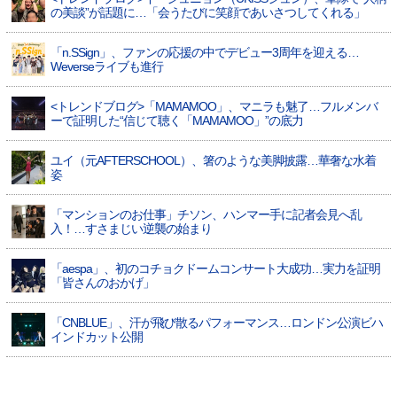
の美談”が話題に…「会うたびに笑顔であいさつしてくれる」
「n.SSign」、ファンの応援の中でデビュー3周年を迎える…
Weverseライブも進行
<トレンドブログ>「MAMAMOO」、マニラも魅了…フルメンバ
ーで証明した“信じて聴く「MAMAMOO」”の底力
ユイ（元AFTERSCHOOL）、箸のような美脚披露…華奢な水着
姿
「マンションのお仕事」チソン、ハンマー手に記者会見へ乱
入！…すさまじい逆襲の始まり
「aespa」、初のコチョクドームコンサート大成功…実力を証明
「皆さんのおかげ」
「CNBLUE」、汗が飛び散るパフォーマンス…ロンドン公演ビハ
インドカット公開