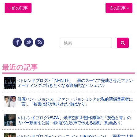
« 前の記事
次の記事 »
最近の記事
<トレンドブログ>「INFINITE」、黒のスーツで完成させたファン
ミーティングに行きたくなる致命的なビジュアル
俳優ハン・ジョンス、ファン・ジョンミンとの私的関係暴露者に
一言…「被害は顔が知られた側ばかり」
<トレンドブログ>EVAN、米津玄師＆菅田将暉の「灰色と青」の
カバー動画を公開…叙情的な歌声で伝える感動（動画あり）
<トレンドブログ>イ・ジュニョン（UKISSジュン）、軍隊で“人柄