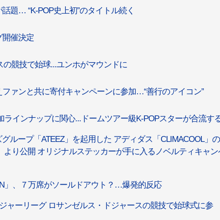
話題… “K-POP史上初”のタイトル続く
グ開催決定
スの競技で始球...ユンホがマウンドに
迎えファンと共に寄付キャンペーンに参加…“善行のアイコン”
、追加ラインナップに関心...ドームツアー級K-POPスターが合流す
ループ「ATEEZ」を起用した アディダス「CLIMACOOL」
（木）より公開 オリジナルステッカーが手に入るノベルティキャン
APAN」、７万席がソールドアウト？…爆発的反応
メジャーリーグ ロサンゼルス・ドジャースの競技で始球式に参