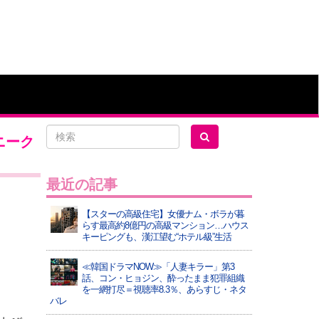
ユニーク
最近の記事
【スターの高級住宅】女優ナム・ボラが暮
らす最高約8億円の高級マンション…ハウス
キーピングも、漢江望む“ホテル級”生活
≪韓国ドラマNOW≫「人妻キラー」第3
話、コン・ヒョジン、酔ったまま犯罪組織
を一網打尽＝視聴率8.3％、あらすじ・ネタ
バレ