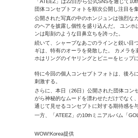
「ATEEZ」は22日から公式SNSを通じて10t
団体コンセプトフォトを順次公開し注目を
公開された写真の中のホンジュンは強烈な
のヘアを披露し個性を盛り込んだ。 ユンホ
ンは彫刻のような目鼻立ちを誇った。
続いて、シャープなあごのラインと鋭い目
ギは、特有のオーラを発散した。 カメラを
ホはリングのイヤリングとビニーをヒップ
特に今回の個人コンセプトフォトは、後ろ
刺激する。
さらに、本日（26日）公開された団体コン
がら神秘的なムードを漂わせただけでなく
通じて見せるコンセプトに対する期待感を
一方、「ATEEZ」の10thミニアルバム「GOL
WOW!Korea提供