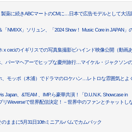
ート製薬に続きABCマートのCMに…日本で広告モデルとして大活
IXX」ソリュン、「2024 Show！ Music Core in JAPAN」
 x ceciのイギリスでの写真集撮影ビハインド映像公開（動画
ホ、パーマヘアーでヒップな慶州旅行…マイケル・ジャクソン
ホ、モッポ（木浦）でドラマのロケハン…レトロな雰囲気とよ
vis Japan、&TEAM 、IMP.ら豪華共演！「D.U.N.K. Showcase in
E発のアプリWeverseで世界配信決定！－世界中のファンとチャットし
のままに5月31日10thミニアルバムでカムバック