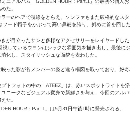
hミニアルバム「GOLDEN HOUR：Part.1」の最初の個人
集めた。
カラーのヘアで視線をとらえ、ソンファもまた破格的なスタ
はフード帽子をかぶって高い鼻筋を誇り、斜めに首を回し
つきが目立ったサンと多様なアクセサリーをレイヤードした
凝視しているウヨンはシックな雰囲気を描き出し、最後に
に消化し、スタイリッシュな面貌を表わした。
に映った影が各メンバーの姿と違う構図を取っており、好奇
セプトフォトの中の「ATEEZ」は、赤いスポットライトを
、ユニークなビジュアル変身で新鮮さを与え、今回のアルバ
与えた。
DEN HOUR：Part.1」は5月31日午後1時に発売される。