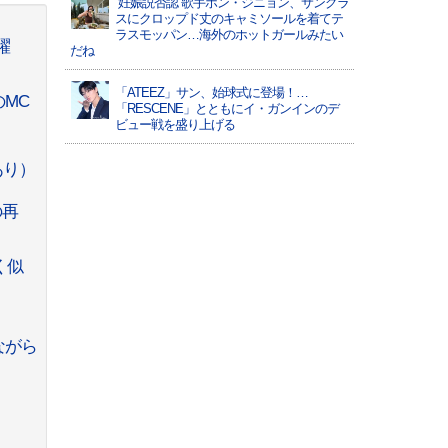
“妊娠説否認”歌手ホン・ジニョン、サングラ
スにクロップド丈のキャミソールを着てテ
ラスモッパン…海外のホットガールみたい
躍
だね
「ATEEZ」サン、始球式に登場！…
のMC
「RESCENE」とともにイ・ガンインのデ
ビュー戦を盛り上げる
あり）
の再
く似
ながら