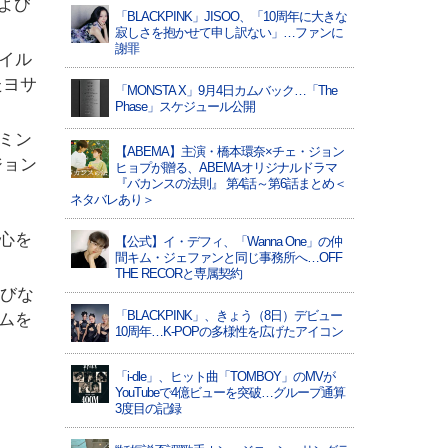
および
「BLACKPINK」JISOO、「10周年に大きな
寂しさを抱かせて申し訳ない」…ファンに
謝罪
イル
たヨサ
「MONSTA X」9月4日カムバック…「The
Phase」スケジュール公開
ミン
【ABEMA】主演・橋本環奈×チェ・ジョン
ジョン
ヒョプが贈る、ABEMAオリジナルドラマ
『バカンスの法則』 第4話～第6話まとめ＜
ネタバレあり＞
心を
【公式】イ・デフィ、「Wanna One」の仲
間キム・ジェファンと同じ事務所へ…OFF
THE RECORと専属契約
浴びな
「BLACKPINK」、きょう（8日）デビュー
ムを
10周年…K-POPの多様性を広げたアイコン
「i-dle」、ヒット曲「TOMBOY」のMVが
YouTubeで4億ビューを突破…グループ通算
3度目の記録