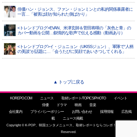
俳優ハン・ジョンス、ファン・ジョンミンとの私的関係暴露者に
一言…「被害は顔が知られた側ばかり」
<トレンドブログ>EVAN、米津玄師＆菅田将暉の「灰色と青」の
カバー動画を公開…叙情的な歌声で伝える感動（動画あり）
<トレンドブログ>イ・ジュニョン（UKISSジュン）、軍隊で“人柄
の美談”が話題に…「会うたびに笑顔であいさつしてくれる」
▲ トップに戻る
KOREPO.COM
ニュース
取材レポート/TOPICS/PHOTO
イベント
俳優
ドラマ
映画
音楽
会社案内
プライバシーポリシー
お問い合わせ
採用情報
広告掲
載
ニュース掲載
Copyright © K-POP、韓国エンタメニュース、取材レポートならコレポ！ All Rights
Reserved.