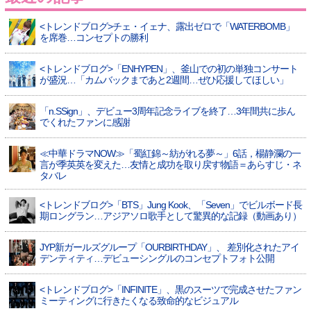
<トレンドブログ>チェ・イェナ、露出ゼロで「WATERBOMB」
を席巻…コンセプトの勝利
<トレンドブログ>「ENHYPEN」、釜山での初の単独コンサート
が盛況…「カムバックまであと2週間…ぜひ応援してほしい」
「n.SSign」、デビュー3周年記念ライブを終了…3年間共に歩ん
でくれたファンに感謝
≪中華ドラマNOW≫「蜀紅錦～紡がれる夢～」6話，楊静瀾の一
言が季英英を変えた…友情と成功を取り戻す物語＝あらすじ・ネ
タバレ
<トレンドブログ>「BTS」Jung Kook、「Seven」でビルボード長
期ロングラン…アジアソロ歌手として驚異的な記録（動画あり）
JYP新ガールズグループ「OURBIRTHDAY」、 差別化されたアイ
デンティティ…デビューシングルのコンセプトフォト公開
<トレンドブログ>「INFINITE」、黒のスーツで完成させたファン
ミーティングに行きたくなる致命的なビジュアル