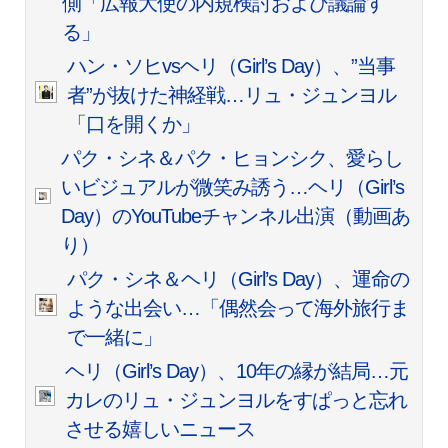
側「広報大使の内規検討および議論す
る」
ハン・ソヒvsヘリ（Girl’s Day）、”当事
者”が抜けた神経戦…リュ・ジュンヨル
「口を開くか」
パク・シネ＆パク・ヒョンシク、愛らし
いビジュアルが微笑み誘う…ヘリ（Girl’s
Day）のYouTubeチャンネル出演（動画あ
り）
パク・シネ＆ヘリ（Girl’s Day）、運命の
ような出会い…「偶然会って海外旅行ま
で一緒に」
ヘリ（Girl’s Day）、10年の縁が結局…元
カレのリュ・ジュンヨルをすぱっと忘れ
させる嬉しいニュース