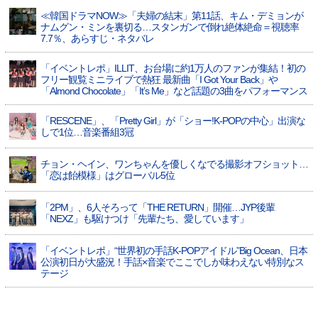
≪韓国ドラマNOW≫「夫婦の結末」第11話、キム・デミョンが
ナムグン・ミンを裏切る…スタンガンで倒れ絶体絶命＝視聴率
7.7％、あらすじ・ネタバレ
「イベントレポ」ILLIT、お台場に約1万人のファンが集結！初の
フリー観覧ミニライブで熱狂 最新曲「I Got Your Back」や
「Almond Chocolate」「It’s Me」など話題の3曲をパフォーマンス
「RESCENE」、「Pretty Girl」が「ショー!K-POPの中心」出演な
しで1位…音楽番組3冠
チョン・ヘイン、ワンちゃんを優しくなでる撮影オフショット…
「恋は飴模様」はグローバル5位
「2PM」、6人そろって「THE RETURN」開催…JYP後輩
「NEXZ」も駆けつけ「先輩たち、愛しています」
「イベントレポ」“世界初の手話K-POPアイドル”Big Ocean、日本
公演初日が大盛況！手話×音楽でここでしか味わえない特別なス
テージ