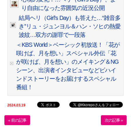
り自由になった雰囲気の近況公開
結局ヘリ（Girl’s Day）も答えた…“雑音多
き”リュ・ジュンヨル＆ハン・ソヒの熱愛
波紋…双方の謝罪で一段落
＜KBS World＞ベーシック初放送！「花が
咲けば、月を想い」スペシャル外伝「花
が咲けば、月を想い」のメイキング＆NG
シーン、出演者インタビューなどビハイ
ンドストーリーをお届けするスペシャル
番組！
2024.03.19
« 前の記事
次の記事 »