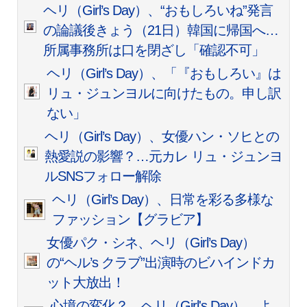
ヘリ（Girl’s Day）、“おもしろいね”発言
の論議後きょう（21日）韓国に帰国へ…
所属事務所は口を閉ざし「確認不可」
ヘリ（Girl’s Day）、「『おもしろい』は
リュ・ジュンヨルに向けたもの。申し訳
ない」
ヘリ（Girl’s Day）、女優ハン・ソヒとの
熱愛説の影響？…元カレ リュ・ジュンヨ
ルSNSフォロー解除
ヘリ（Girl’s Day）、日常を彩る多様な
ファッション【グラビア】
女優パク・シネ、ヘリ（Girl’s Day）
の“ヘル’s クラブ”出演時のビハインドカ
ット大放出！
心境の変化？…ヘリ（Girl's Day）、よ