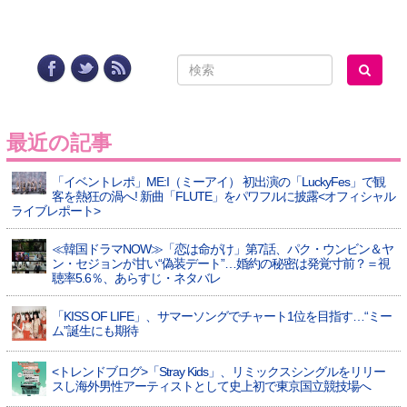
最近の記事
「イベントレポ」ME:I（ミーアイ） 初出演の「LuckyFes」で観
客を熱狂の渦へ! 新曲「FLUTE」をパワフルに披露<オフィシャル
ライブレポート>
≪韓国ドラマNOW≫「恋は命がけ」第7話、パク・ウンビン＆ヤ
ン・セジョンが甘い“偽装デート”…婚約の秘密は発覚寸前？＝視
聴率5.6％、あらすじ・ネタバレ
「KISS OF LIFE」、サマーソングでチャート1位を目指す…“ミー
ム”誕生にも期待
<トレンドブログ>「Stray Kids」、リミックスシングルをリリー
スし海外男性アーティストとして史上初で東京国立競技場へ