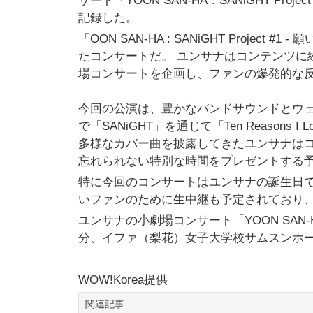
サート「YOON SAN-HA：SANiGHT P
記録した。
「OON SAN-HA : SANiGHT Proje
たコンサートだ。 ユンサナはコンテンツに
場コンサートを企画し、ファンの爆発的な
今回の公演は、豊かなバンドサウンドとウェ
で「SANiGHT」を通じて「Ten Reasons I
多様なカバー曲を披露してきたユンサナは
忘れられない特別な時間をプレゼントする
特に今回のコンサートはユンサナの誕生日で
いファンのために生中継も予定されており
ユンサナの小劇場コンサート「YOON SAN-HA：S
分、イファ（梨花）女子大学校サムスンホ
WOW!Korea提供
関連記事