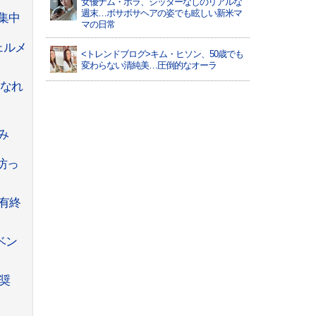
女優ナム・ボラ、シッターなしのリアルな
週末…ボサボサヘアの姿でも眩しい新米マ
集中
マの日常
ェルメ
<トレンドブログ>キム・ヒソン、50歳でも
変わらない清純美…圧倒的なオーラ
になれ
み
坊っ
の有終
ベン
城奨