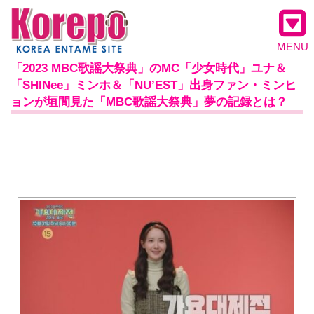
MENU
「2023 MBC歌謡大祭典」のMC「少女時代」ユナ＆
「SHINee」ミンホ＆「NU’EST」出身ファン・ミンヒ
ョンが垣間見た「MBC歌謡大祭典」夢の記録とは？