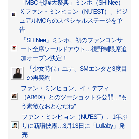
「MBC 歌謡大祭典」ミンホ（SHINee）
Ｘファン・ミンヒョン（NU’EST）、ビジ
ュアルMCらのスペシャルステージを予
告
「SHINee」ミンホ、初のファンコンサ
ート全席ソールドアウト…視野制限席追
加オープン決定！
「少女時代」ユナ、SMエンタと3度目
の再契約
ファン・ミンヒョン、イ・デフィ
（AB6IX）とのツーショットを公開…“も
う素敵なおとなだね”
ファン・ミンヒョン（NU’EST）、1年ぶ
りに新譜披露…3月13日に「Lullaby」発
売