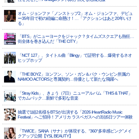
オム・ジョンファ「ノンストップ2」オム・ジョンファ、デビュ
ー35年目で初の続編に命懸け！…「アクションはあと20年いけ
る」
「BTS」がニューヨークをジャック？タイムズスクエアも熱狂…
街全体を巻き込んだ「THE CITY」
「NCT 127」、タイトル曲「Blingy」で証明する…爆発するネオ
ヒップホップ
「THE BOYZ」ヨンフン、ソン・ガン＆パク・ウンビン所属の
NAMOO ACTORSと専属契約…俳優として新たな飛躍へ
「Stray Kids」、きょう（7日）ニューアルバム「THIS & THAT」
でカムバック…新鮮で多彩な音楽
抽選で1組2名様をBTSが出演する「2026 iHeartRadio Music
Festival」へご招待！アメリカ ラスベガスへの3泊5日ツアー体験
「TWICE」SANA（サナ）が体現する、“360°多幸感ピンク”メイ
クアップ公開【YSL BEAUTY】