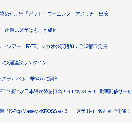
朝を染めた…米「グッド・モーニング・アメリカ」出演
歌謡祭」出演…来年はもっと成長
ールドツアー「FATE」マカオ公演追加…全13都市公演
0」に2週連続ランクイン
ェスティバル」華やかに開幕
声優陣が日本語吹替を担当！Blu-ray＆DVD、動画配信サー
-Pop Masterz×KROSS vol.3」、来年1月に名古屋で開催！