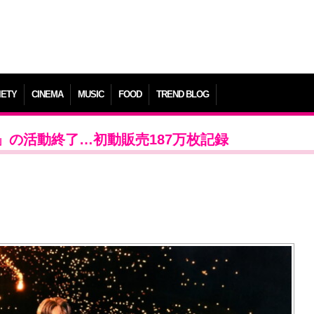
IETY
CINEMA
MUSIC
FOOD
TREND BLOG
OD」の活動終了…初動販売187万枚記録