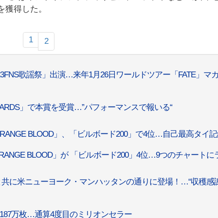
位を獲得した。
1
2
023FNS歌謡祭」出演…来年1月26日ワールドツアー「FATE」マ
AWARDS」で本賞を受賞…”パフォーマンスで報いる“
ORANGE BLOOD」、「ビルボード200」で4位…自己最高タイ
RANGE BLOOD」が 「ビルボード200」4位…9つのチャートに
ク”と共に米ニューヨーク・マンハッタンの通りに登場！…“収穫感
動187万枚…通算4度目のミリオンセラー