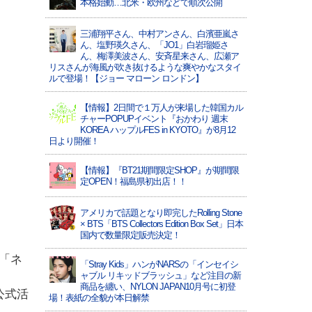
本格始動…北米・欧州などで順次公開
三浦翔平さん、中村アンさん、白濱亜嵐さ
ん、塩野瑛久さん、「JO1」白岩瑠姫さ
ん、梅澤美波さん、安斉星来さん、広瀬ア
リスさんが海風が吹き抜けるような爽やかなスタイ
ルで登場！【ジョー マローン ロンドン】
【情報】2日間で１万人が来場した韓国カル
チャーPOPUPイベント『おかわり 週末
KOREA ハップルFES in KYOTO』が8月12
日より開催！
【情報】『BT21期間限定SHOP』が期間限
定OPEN！福島県初出店！！
アメリカで話題となり即完したRolling Stone
× BTS「BTS Collectors Edition Box Set」日本
国内で数量限定販売決定！
で「ネ
「Stray Kids」ハンがNARSの「インセイシ
ャブル リキッドブラッシュ」など注目の新
商品を纏い、NYLON JAPAN10月号に初登
公式活
場！表紙の全貌が本日解禁