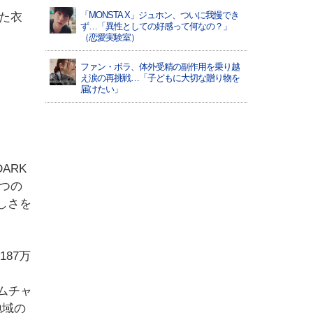
「MONSTA X」ジュホン、ついに我慢でき
した衣
ず…「異性としての好感って何なの？」
（恋愛実験室）
ファン・ボラ、体外受精の副作用を乗り越
え涙の再挑戦…「子どもに大切な贈り物を
届けたい」
ARK
とつの
しさを
187万
バムチャ
地域の