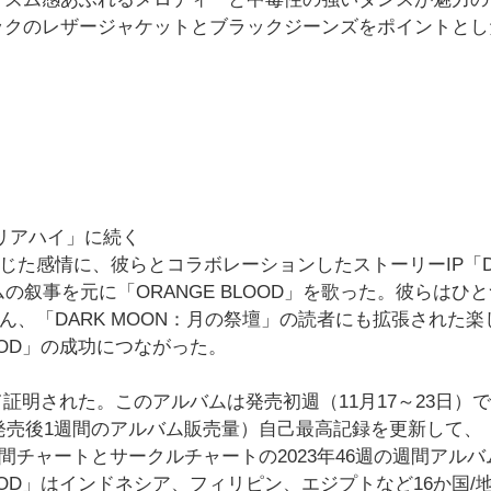
、ブラックのレザージャケットとブラックジーンズをポイントと
リアハイ」に続く
感じた感情に、彼らとコラボレーションしたストーリーIP「D
の叙事を元に「ORANGE BLOOD」を歌った。彼らはひ
ろん、「DARK MOON：月の祭壇」の読者にも拡張された楽
OOD」の成功につながった。
て証明された。このアルバムは発売初週（11月17～23日）で
動（発売後1週間のアルバム販売量）自己最高記録を更新して、
週間チャートとサークルチャートの2023年46週の週間アル
OOD」はインドネシア、フィリピン、エジプトなど16か国/