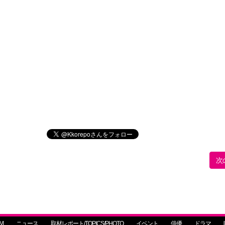
次
M
ニュース
取材レポート/TOPICS/PHOTO
イベント
俳優
ドラマ