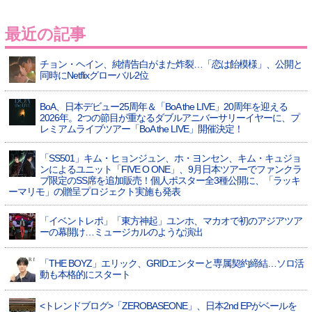
最近の記事
チョン・ヘイン、純情告白がまた炸裂…「恋は飴模様」、公開と
同時にNetflixグローバル2位
BoA、日本デビュー25周年＆「BoA the LIVE」20周年を迎える
2026年。2つの節目が重なるダブルアニバーサリーイヤーに、プ
レミアムライブツアー「BoA the LIVE」開催決定！
「SS501」キム・ヒョンジュン、ホ・ヨンセン、キム・キュジョ
ンによるユニット「FIVE O ONE」、9月日本ツアーでファンクラ
ブ限定のSS席を追加販売！個人ポスター全3種公開に、「ラッキ
ーマリモ」の贈呈プロジェクト実施も発表
「イベントレポ」「東方神起」ユンホ、マカオで初のアジアツア
ーの幕開け…ミュージカルのような演出
「THE BOYZ」エリック、GRIDエンターと専属契約締結…ソロ活
動も本格的にスタート
<トレンドブログ>「ZEROBASEONE」、日本2nd EPがベールを