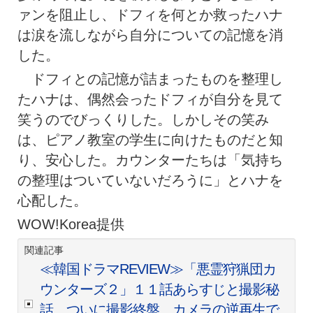
ァンを阻止し、ドフィを何とか救ったハナ
は涙を流しながら自分についての記憶を消
した。
ドフィとの記憶が詰まったものを整理し
たハナは、偶然会ったドフィが自分を見て
笑うのでびっくりした。しかしその笑み
は、ピアノ教室の学生に向けたものだと知
り、安心した。カウンターたちは「気持ち
の整理はついていないだろうに」とハナを
心配した。
WOW!Korea提供
関連記事
≪韓国ドラマREVIEW≫「悪霊狩猟団カ
ウンターズ２」１１話あらすじと撮影秘
話…ついに撮影終盤、カメラの逆再生で