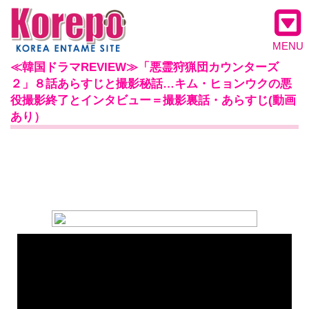
MENU
≪韓国ドラマREVIEW≫「悪霊狩猟団カウンターズ
２」８話あらすじと撮影秘話…キム・ヒョンウクの悪
役撮影終了とインタビュー＝撮影裏話・あらすじ(動画
あり）