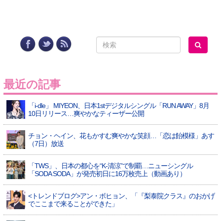
最近の記事
「i-dle」 MIYEON、日本1stデジタルシングル「RUN AWAY」8月
10日リリース…爽やかなティーザー公開
チョン・ヘイン、花もかすむ爽やかな笑顔…「恋は飴模様」あす
（7日）放送
「TWS」、日本の都心を“K-清涼”で制覇…ニューシングル
「SODA SODA」が発売初日に16万枚売上（動画あり）
<トレンドブログ>アン・ボヒョン、「『梨泰院クラス』のおかげ
でここまで来ることができた」