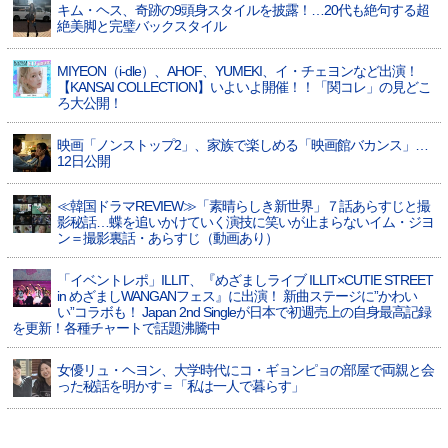
キム・ヘス、奇跡の9頭身スタイルを披露！…20代も絶句する超
絶美脚と完璧バックスタイル
MIYEON（i-dle）、​AHOF​、YUMEKI、イ・チェヨンなど出演！
【KANSAI COLLECTION】いよいよ開催！！「関コレ」の見どこ
ろ大公開！
映画「ノンストップ2」、家族で楽しめる「映画館バカンス」…
12日公開
≪韓国ドラマREVIEW≫「素晴らしき新世界」７話あらすじと撮
影秘話…蝶を追いかけていく演技に笑いが止まらないイム・ジヨ
ン＝撮影裏話・あらすじ（動画あり）
「イベントレポ」ILLIT、『めざましライブ ILLIT×CUTIE STREET
in めざましWANGANフェス』に出演！ 新曲ステージに”かわい
い”コラボも！ Japan 2nd Singleが日本で初週売上の自身最高記録
を更新！各種チャートで話題沸騰中
女優リュ・ヘヨン、大学時代にコ・ギョンピョの部屋で両親と会
った秘話を明かす＝「私は一人で暮らす」