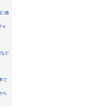
関に感
ウォ
NEなど
本で
類から