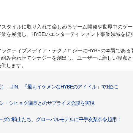
ライフスタイルに取り入れて楽しめるゲーム開発や世界中のゲ
業を展開し、HYBEのエンターテインメント事業領域を拡
ンタラクティブメディア・テクノロジーにHYBEの本質である
を組み合わせてシナジーを創出し、ユーザーに新しい観点と
提供します。
団）」JIN、「最もイケメンなHYBEのアイドル」で1位に
E議長バン・シヒョク議長とのサプライズ会談を実現
 ヴェーダの騎士たち」グローバルモデルに平手友梨奈を起用！