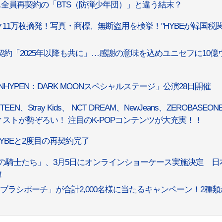
まで…全員再契約の「BTS（防弾少年団）」と違う結末？
ク11万枚摘発！写真・商標、無断盗用を検挙！"HYBEが韓国税
再契約「2025年以降も共に」…感謝の意味を込めユニセフに10億
 X ENHYPEN：DARK MOONスペシャルステージ」公演28日開催
EEN、Stray Kids、 NCT DREAM、NewJeans、ZEROBASEO
ティストが勢ぞろい！ 注目のK-POPコンテンツが大充実！！
YBEと2度目の再契約完了
ーダの騎士たち」、3月5日にオンラインショーケース実施決定 日
！
ル「歯ブラシポーチ」が合計2,000名様に当たるキャンペーン！2種