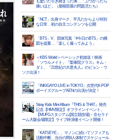
も驚いた引き締まった体…「ぶつかったら
痛いほど」（屋根部屋の問題児たち）
「NCT」出身マーク、平凡だからより特別
な日常…初の自主コンテンツを公開
「BTS」V、団体写真「#今日のBTS」の構
図を提案…「楽しく撮ってみよう」
＜KBS World＞ベーシック初放送！映画
「ソウルメイト」『梨泰院クラス』キム・
ダミ、『21世紀の大君夫人』のピョン・ウ
ソク出演！
「INKIGAYO LIVE in TOKYO」次世代K-POP
ボーイズグループAENの出演が決定！
Stray Kids Mini Album『THIS & THAT』発売
記念【HMV限定】オフラインイベント、
【MUFGスタジアム(国立競技場)・京セラド
ーム大阪会場限定】ライブ終演後イベント開催！
「KATSEYE」、マノンに続いてソフィアも
活動中断…当分の間4人体制でスケジュール