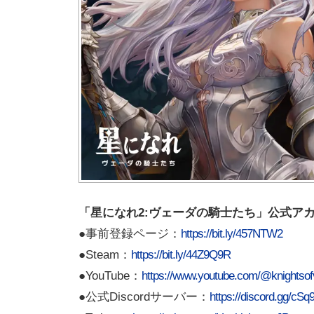
「星になれ2:ヴェーダの騎士たち」公式ア
●事前登録ページ：
https://bit.ly/457NTW2
●Steam：
https://bit.ly/44Z9Q9R
●YouTube：
https://www.youtube.com/@knightso
●公式Discordサーバー：
https://discord.gg/c