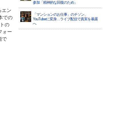
参加「精神的な回復のため」
るエン
「マンションのお仕事」のチソン、
本での
YouTuberに変身…ライブ配信で真実を暴露
へ
ストの
フォー
能で