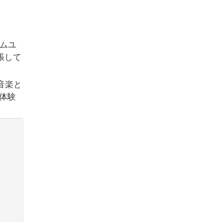
ームユ
張して
音楽と
体験