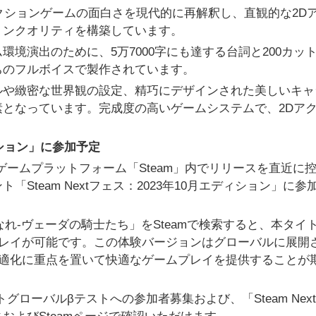
アクションゲームの面白さを現代的に再解釈し、直観的な2D
ョンクオリティを構築しています。
境演出のために、5万7000字にも達する台詞と200カッ
ちのフルボイスで製作されています。
ルや緻密な世界観の設定、精巧にデザインされた美しいキャ
となっています。完成度の高いゲームシステムで、2Dア
。
ディション」に参加予定
ゲームプラットフォーム「Steam」内でリリースを直近に
Steam Nextフェス：2023年10月エディション」に参
星になれ-ヴェーダの騎士たち」をSteamで検索すると、本タイ
プレイが可能です。この体験バージョンはグローバルに展開
最適化に重点を置いて快適なゲームプレイを提供することが
ローバルβテストへの参加者募集および、「Steam Nex