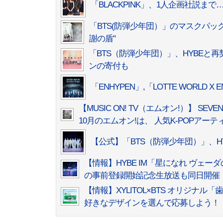
「BLACKPINK」、1人企画社説
「BTS(防弾少年団）」のマスクパッ
謝の盾"
「BTS（防弾少年団）」、HYBEと
ンの寄付も
「ENHYPEN」,「LOTTE WORLD
【MUSIC ON! TV（エムオン!）】 SEVENT
10月のエムオン!は、 人気K-POPアー
【公式】「BTS（防弾少年団）」、H
【情報】HYBE IM「星になれ ヴェ
の事前登録開始記念生放送も同日開催
【情報】XYLITOL×BTS オリジナ
好きなデザインを選んで応募しよう！