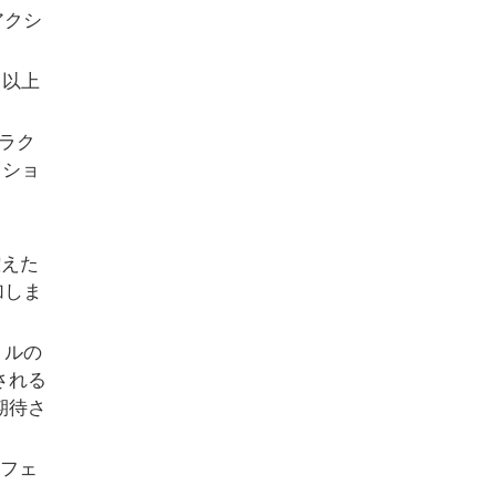
アクシ
ト以上
ラク
クショ
控えた
加しま
トルの
される
期待さ
tフェ