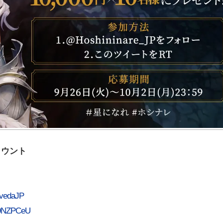
カウント
fvedaJP
Sq9NZPCeU