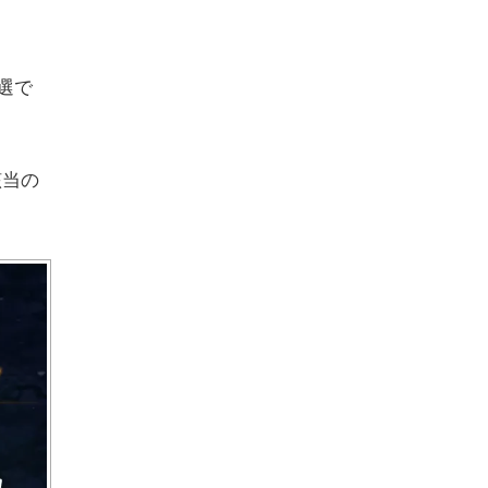
抽選で
該当の