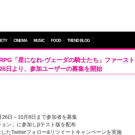
IETY
CINEMA
MUSIC
FOOD
TREND BLOG
 新作RPG「星になれ-ヴェーダの騎士たち」ファース
26日より、参加ユーザーの募集を開始
26日～10月8日まで参加者を募集
エディション」に参加しβテスト版を配布
たTwitterフォロー&リツイートキャンペーンを実施