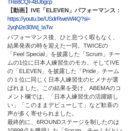
TRe8CQF4BJbgcp
【動画】IVE「ELEVEN」パフォーマンス：
https:/
/youtu.be/USdrRweWl4Q?si=
2yqN2e3l3Wj_IaTw
パフォーマンス後、ひと息つく暇もなく、
結果発表の時を迎えた一同。TWICEの
「Feel Special」を披露した「Scrum」
チー
ムの1位に日本人練習生のモカ、そしてIVE
の「
ELEVEN」を披露した「Pride」
チーム
の１位に同じく日本人練習生のヒメナが選
ばれました。
この結果を受け、ABEMAのコ
メント欄では、「
日本人練習生の活躍嬉し
い」「このままデビューして」
など歓喜の
声が多く寄せられました。
最終的に、
6ROUNDステージを制したのは
10898点を獲得した「
Scrum」チームだとい