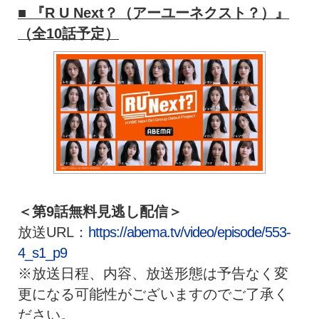
■ 『R U Next？（アーユーネクスト？）』
（全10話予定）
＜第9話無料見逃し配信＞
放送URL：
https://abema.tv/video/
episode/553-
4_s1_p9
※放送日程、内容、
放送形態は予告なく変
更になる可能性がございますのでご了承く
だ
さい。