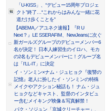
「U-KISS」、“デビュー15周年プロジェ
クト”終了…“これからはみんな一緒に花
道だけ歩くことを”
【ABEMA／アユネク速報】『R U
Next？』LE SSERAFIM、NewJeansに次ぐ
新ガールズグループのデビューメンバー6
名が決定！ 日本人練習生のイロハ、モカ
の2名もデビューメンバーに！グループ名
は「I’LL-IT」に決定
イ・ソンミン×ナム・ジュヒョク『復讐の
記憶』老人に扮したイ・ソンミンの特殊
メイクやアクション秘話も！ ナム・ジュ
ヒョクなどキャスト、監督のインタビュ
ー含むメイキング映像＆写真解禁！
パク・ソジュン「京城クリーチャー」、