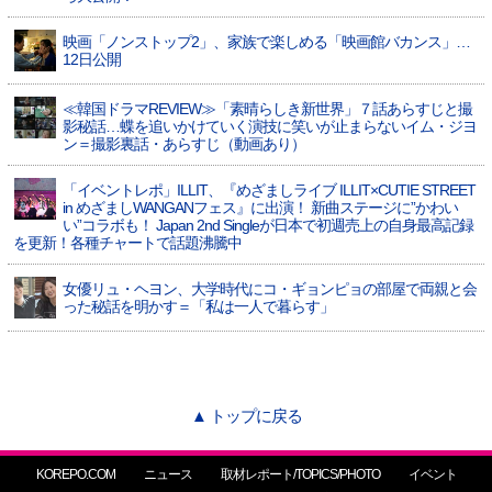
映画「ノンストップ2」、家族で楽しめる「映画館バカンス」…
12日公開
≪韓国ドラマREVIEW≫「素晴らしき新世界」７話あらすじと撮
影秘話…蝶を追いかけていく演技に笑いが止まらないイム・ジヨ
ン＝撮影裏話・あらすじ（動画あり）
「イベントレポ」ILLIT、『めざましライブ ILLIT×CUTIE STREET
in めざましWANGANフェス』に出演！ 新曲ステージに”かわい
い”コラボも！ Japan 2nd Singleが日本で初週売上の自身最高記録
を更新！各種チャートで話題沸騰中
女優リュ・ヘヨン、大学時代にコ・ギョンピョの部屋で両親と会
った秘話を明かす＝「私は一人で暮らす」
▲ トップに戻る
KOREPO.COM
ニュース
取材レポート/TOPICS/PHOTO
イベント