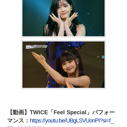
【動画】TWICE「Feel Special」パフォー
マンス：
https://youtu.
be/UBgLSVUonPI?si=f_