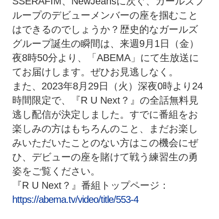
SSERAFIM、NewJeansに次ぐ、
ガールズプ
ループのデビューメンバーの座を掴むこと
はできるので
しょうか？歴史的なガールズ
グループ誕生の瞬間は、
来週9月1日（金）
夜8時50分より、「ABEMA」
にて生放送に
てお届けします。ぜひお見逃しなく。
また、2023年8月29日（火）深夜0時より24
時間限定で、
『R U Next？』の全話無料見
逃し配信が決定しました。
すでに番組をお
楽しみの方はもちろんのこと、
まだお楽し
みいただいたことのない方はこの機会にぜ
ひ、
デビューの座を賭けて戦う練習生の勇
姿をご覧ください。
『R U Next？』番組トップページ：
https://abema.
tv/video/title/553-4