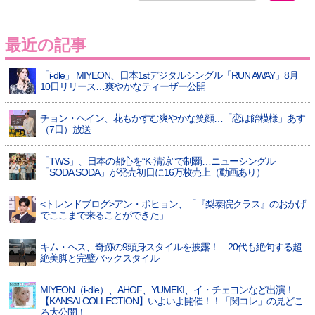
最近の記事
「i-dle」 MIYEON、日本1stデジタルシングル「RUN AWAY」8月
10日リリース…爽やかなティーザー公開
チョン・ヘイン、花もかすむ爽やかな笑顔…「恋は飴模様」あす
（7日）放送
「TWS」、日本の都心を“K-清涼”で制覇…ニューシングル
「SODA SODA」が発売初日に16万枚売上（動画あり）
<トレンドブログ>アン・ボヒョン、「『梨泰院クラス』のおかげ
でここまで来ることができた」
キム・ヘス、奇跡の9頭身スタイルを披露！…20代も絶句する超
絶美脚と完璧バックスタイル
MIYEON（i-dle）、​AHOF​、YUMEKI、イ・チェヨンなど出演！
【KANSAI COLLECTION】いよいよ開催！！「関コレ」の見どこ
ろ大公開！