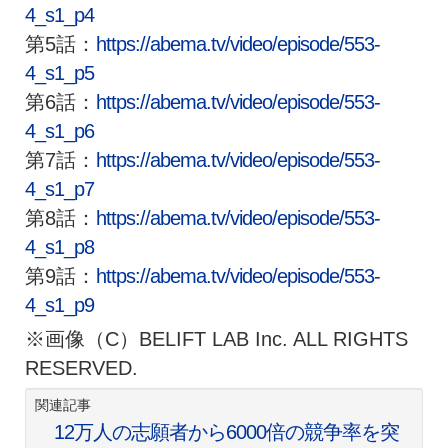
4_s1_p4
第5話：
https://abema.tv/video/
episode/553-
4_s1_p5
第6話：
https://abema.tv/video/
episode/553-
4_s1_p6
第7話：
https://abema.tv/video/
episode/553-
4_s1_p7
第8話：
https://abema.tv/video/
episode/553-
4_s1_p8
第9話：
https://abema.tv/video/
episode/553-
4_s1_p9
※画像（C）BELIFT LAB Inc. ALL RIGHTS
RESERVED.
関連記事
12万人の志願者から6000倍の競争率を突