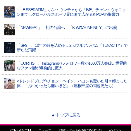
「LE SSERAFIM」ホン・ウンチェから「IVE」チャン・ウォニョ
ンまで…グローバルスポーツ界にまで広がるK-POPの影響力
「NEWBEAT」、初の台湾へ…「K-WAVE INFINITY」に出演
「SF9」、10年の時を込める…2ndフルアルバム「TENACITY」で
新たな飛躍
「CORTIS」、Instagramのフォロワー数が1500万人突破…世界的
なファン層が爆発的に拡大
<トレンドブログ>チョン・ヘイン、ハヨンも驚いた引き締まった
体…「ぶつかったら痛いほど」（屋根部屋の問題児たち）
▲ トップに戻る
KOREPO.COM
ニュース
取材レポート/TOPICS/PHOTO
イベント