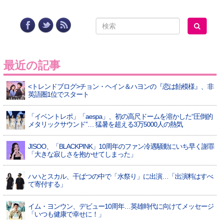
最近の記事
<トレンドブログ>チョン・ヘイン＆ハヨンの『恋は飴模様』、非
英語圏1位でスタート
「イベントレポ」「aespa」、初の高尺ドームを溶かした“圧倒的
メタリックサウンド”… 猛暑を超える3万5000人の熱気
JISOO、「BLACKPINK」10周年のファン冷遇騒動にいち早く謝罪
「大きな寂しさを抱かせてしまった」
ハハとスカル、干ばつの中で「水祭り」に出演…「出演料はすべ
て寄付する」
イム・ヨンウン、デビュー10周年…英雄時代に向けてメッセージ
「いつも健康で幸せに！」