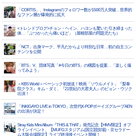
「CORTIS」、Instagramのフォロワー数が1500万人突破…世界的
なファン層が爆発的に拡大
<トレンドブログ>チョン・ヘイン、ハヨンも驚いた引き締まった
体…「ぶつかったら痛いほど」（屋根部屋の問題児たち）
「NCT」出身マーク、平凡だからより特別な日常…初の自主コン
テンツを公開
「BTS」V、団体写真「#今日のBTS」の構図を提案…「楽しく撮
ってみよう」
＜KBS World＞ベーシック初放送！映画「ソウルメイト」『梨泰
院クラス』キム・ダミ、『21世紀の大君夫人』のピョン・ウソク
出演！
「INKIGAYO LIVE in TOKYO」次世代K-POPボーイズグループAEN
の出演が決定！
Stray Kids Mini Album『THIS & THAT』発売記念【HMV限定】オフ
ラインイベント、【MUFGスタジアム(国立競技場)・京セラドー
ム大阪会場限定】ライブ終演後イベント開催！