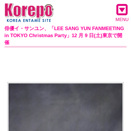
MENU
俳優イ・サンユン、「LEE SANG YUN FANMEETING
in TOKYO Christmas Party」12 月 9 日(土)東京で開
催