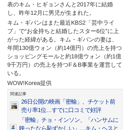
表のキム・ヒギョンさんと2017年に結婚
し、昨年12月に男児が生まれた。
キム・ギバンはまた最近KBS2「芸中ライ
ブ」で“お金持ちと結婚したスター6位”に上
がった経緯がある。キム・ギバンの妻は、
年間130億ウォン（約14億円）の売上を持つ
ショッピングモールと約18億ウォン（約1億
9千万円）の売上を持つF＆B事業を運営して
いる。
WOW!Korea提供
関連記事
26日公開の映画「密輸」、チケット前
売り率1位…すでに口コミで好評
「密輸」チョ・インソン、「ハンサムに
映ったなら恥ずかしい」…キム・ヘスと