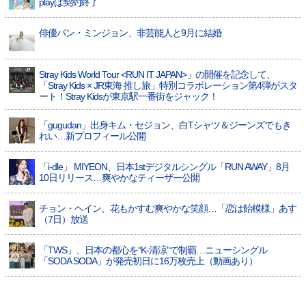
playは契約終了
俳優パン・ミンジョン、非芸能人と9月に結婚
Stray Kids World Tour <RUN IT JAPAN>」の開催を記念して、
「Stray Kids × JR東海 推し旅」特別コラボレーション第4弾がスタ
ート！Stray Kidsが東京駅一番街をジャック！
「gugudan」出身キム・セジョン、白Tシャツ＆ジーンズでもき
れい…新プロフィール公開
「i-dle」 MIYEON、日本1stデジタルシングル「RUN AWAY」8月
10日リリース…爽やかなティーザー公開
チョン・ヘイン、花もかすむ爽やかな笑顔…「恋は飴模様」あす
（7日）放送
「TWS」、日本の都心を“K-清涼”で制覇…ニューシングル
「SODA SODA」が発売初日に16万枚売上（動画あり）