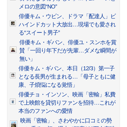
メロの意図“NO”
俳優キム・ウビン、ドラマ「配達人」ビ
ハインドカット大放出…現場でも愛され
る“スイート男子”
俳優キム・ギバン、俳優ユ・スンホを賞
賛「一回り年下だが先輩…ダメな瞬間が
無い」
俳優キム・ギバン、本日（12/3）第一子
となる長男が生まれる…「母子ともに健
康、子煩悩になる覚悟」
俳優チョ・インソン、映画「密輸」私費
で上映館を貸切りファンを招待…これが
本当のファンへの愛情
映画「密輸」、さわやかに口コミの勢