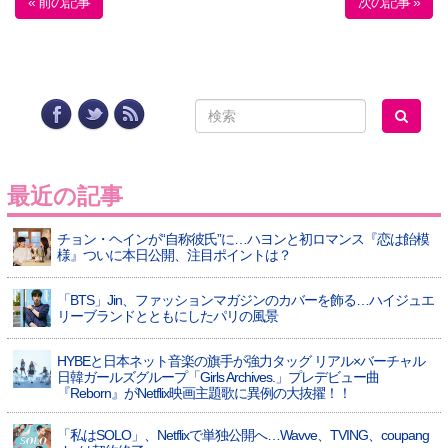
« 前の記事
次の記事 »
最近の記事
チョン・ヘインが“自称彼氏”に…ハヨンと初ロマンス『恋は飴模
様』ついに本日公開、注目ポイントは？
「BTS」Jin、ファッションマガジンのカバーを飾る…ハイジュエ
リーブランドとともにしたパリの風景
HYBEと日本ネット音楽の旗手が強力タッグ リアル×バーチャル
日韓ガールズグループ「Girls Archives.」プレデビュー曲
『Reborn』がNetflix映画主題歌に異例の大抜擢！！
「私はSOLO」、Netflixで単独公開へ…Wavve、TVING、coupang